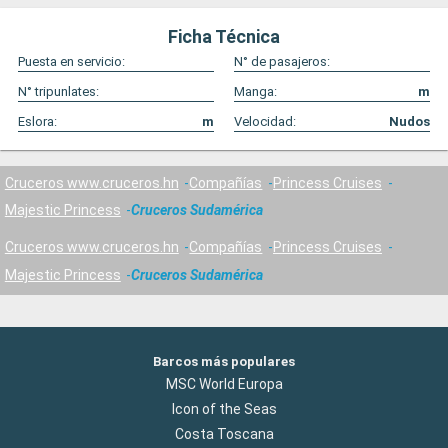
Ficha Técnica
Puesta en servicio:
N° de pasajeros:
N° tripunlates:
Manga:
m
Eslora:
m
Velocidad:
Nudos
Cruceros www.cruceros.hn
Compañías
Princess Cruises
Majestic Princess
Cruceros Sudamérica
Cruceros www.cruceros.hn
Compañías
Princess Cruises
Majestic Princess
Cruceros Sudamérica
Barcos más populares
MSC World Europa
Icon of the Seas
Costa Toscana