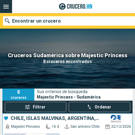
Encontrar un crucero
Nuestros destinos
Cruceros Sudamérica sobre Majestic Princess
8 cruceros encontrados
Fecha de salida
Puertos
Compañías
8
Sus criterios de búsqueda:
Buscar
Majestic Princess - Sudamérica
cruceros
Filtrar
Ordenar
CHILE, ISLAS MALVINAS, ARGENTINA, URUGUAY
Majestic Princess
16 d
San antonio Chile
22/12/2026