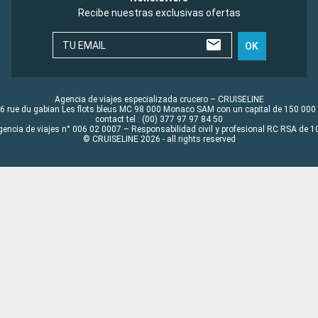
Recibe nuestras exclusivas ofertas
TU EMAIL
OK
Agencia de viajes especializada crucero – CRUISELINE
6 rue du gabian Les flots bleus MC 98 000 Monaco SAM con un capital de 150 000
contact tel : (00) 377 97 97 84 50
gencia de viajes n° 006 02 0007 – Responsabilidad civil y profesional RC RSA de
© CRUISELINE 2026 - all rights reserved