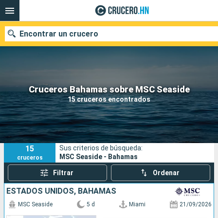
Encontrar un crucero
Nuestros destinos
Cruceros Bahamas sobre MSC Seaside
15 cruceros encontrados
Fecha de salida
Puertos
Compañías
15
Sus criterios de búsqueda:
Buscar
MSC Seaside - Bahamas
cruceros
Filtrar
Ordenar
ESTADOS UNIDOS, BAHAMAS
MSC Seaside
5 d
Miami
21/09/2026