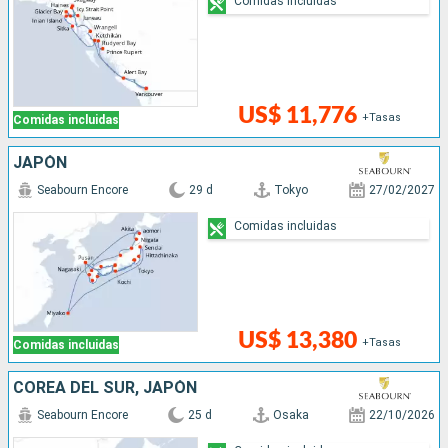
Comidas incluidas
US$ 11,776
+Tasas
Comidas incluidas
JAPÓN
Seabourn Encore
29 d
Tokyo
27/02/2027
Comidas incluidas
US$ 13,380
+Tasas
Comidas incluidas
COREA DEL SUR, JAPÓN
Seabourn Encore
25 d
Osaka
22/10/2026