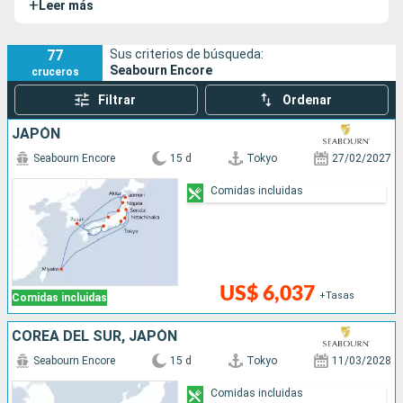
+
Leer más
sus lujosos barcos. Inaugurado en 2.016, el Seabourn
Encore ha sido reformado en 2.019. Este barco es hermano
del Seabourn Ovation y su particularidad es que todos los
77
Sus criterios de búsqueda:
Seabourn Encore
cruceros
camarotes son suites equipadas con balcón.
Filtrar
Ordenar
JAPÓN
Seabourn Encore
15 d
Tokyo
27/02/2027
Comidas incluidas
US$ 6,037
+Tasas
Comidas incluidas
COREA DEL SUR, JAPÓN
Seabourn Encore
15 d
Tokyo
11/03/2028
Comidas incluidas