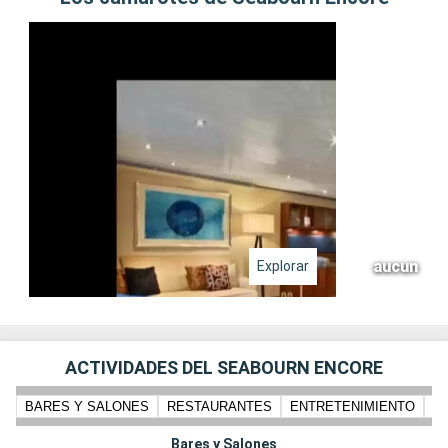
aucun
Explorar
ACTIVIDADES DEL SEABOURN ENCORE
BARES Y SALONES
RESTAURANTES
ENTRETENIMIENTO
PI
Bares y Salones