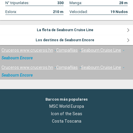
N° tripunlates:
330
Manga:
28
m
Eslora:
210
m
Velocidad:
19
Nudos
La flota de Seabourn Cruise Line
Los destinos de Seabourn Encore
Cruceros www.cruceros.hn
Compañías
Seabourn Cruise Line
Seabourn Encore
Cruceros www.cruceros.hn
Compañías
Seabourn Cruise Line
Seabourn Encore
Barcos más populares
MSC World Europa
Icon of the Seas
Costa Toscana