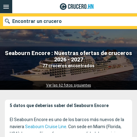
Encontrar un crucero
Seabourn Encore : Nuestras ofertas de cruceros
Nuestros destinos
2026 - 2027
77 cruceros encontrados
Fecha de salida
Puertos
Compañías
Ver las 62 fotos siguientes
Buscar
5 datos que deberías saber del Seabourn Encore
El Seabourn Encore es uno de los barcos más nuevos de la
naviera
Seabourn Cruise Line
. Con sede en Miami (Florida,
USA), la compañía es famosa por su calidad de servicio y