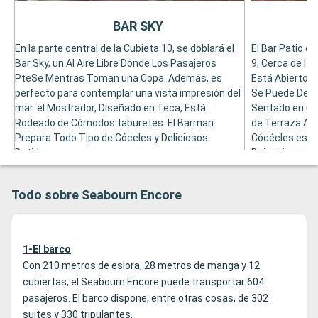
BAR SKY
En la parte central de la Cubieta 10, se doblará el
El Bar Patio es
Bar Sky, un Al Aire Libre Donde Los Pasajeros
9, Cerca de la 
PteSe Mentras Toman una Copa. Además, es
Está Abierto de
perfecto para contemplar una vista impresión del
Se Puede DeFru
mar. el Mostrador, Diseñado en Teca, Está
Sentado en un 
Rodeado de Cómodos taburetes. El Barman
de Terraza Alre
Prepara Todo Tipo de Cóceles y Deliciosos
Cócécles es Mu
Batidos.
Daiquiri.
Todo sobre Seabourn Encore
1-El barco
Con 210 metros de eslora, 28 metros de manga y 12
cubiertas, el Seabourn Encore puede transportar 604
pasajeros. El barco dispone, entre otras cosas, de 302
suites y 330 tripulantes.