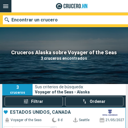
Encontrar un crucero
Nuestros destinos
Cruceros Alaska sobre Voyager of the Seas
3 cruceros encontrados
Fecha de salida
Puertos
Compañías
3
Sus criterios de búsqueda:
Buscar
Voyager of the Seas - Alaska
cruceros
Filtrar
Ordenar
ESTADOS UNIDOS, CANADÁ
Voyager of the Seas
8 d
Seattle
21/05/2027