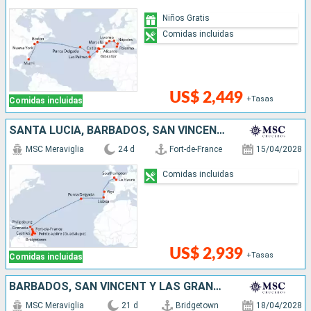
Niños Gratis
Comidas incluidas
US$ 2,449
+Tasas
Comidas incluidas
SANTA LUCIA, BARBADOS, SAN VINCENT Y LAS GRANADINAS, GRENADA, SAN MARTÍN, PORTUGAL, ESPAÑA, FRANCIA, REINO UNIDO
MSC Meraviglia
24 d
Fort-de-France
15/04/2028
Comidas incluidas
US$ 2,939
+Tasas
Comidas incluidas
BARBADOS, SAN VINCENT Y LAS GRANADINAS, GRENADA, SAN MARTÍN, PORTUGAL, ESPAÑA, FRANCIA, REINO UNIDO
MSC Meraviglia
21 d
Bridgetown
18/04/2028