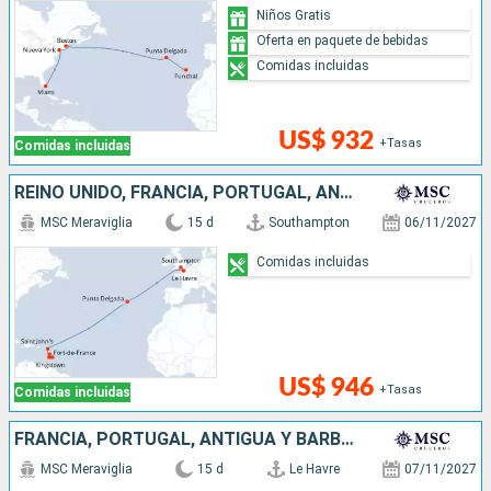
Niños Gratis
Oferta en paquete de bebidas
Comidas incluidas
US$ 932
+Tasas
Comidas incluidas
REINO UNIDO, FRANCIA, PORTUGAL, ANTIGUA Y BARBUDA, SAN VINCENT Y LAS GRANADINAS, BARBADOS
MSC Meraviglia
15 d
Southampton
06/11/2027
Comidas incluidas
US$ 946
+Tasas
Comidas incluidas
FRANCIA, PORTUGAL, ANTIGUA Y BARBUDA, SAN VINCENT Y LAS GRANADINAS, BARBADOS
MSC Meraviglia
15 d
Le Havre
07/11/2027