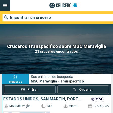
Encontrar un crucero
Nuestros destinos
Cruceros Transpacifico sobre MSC Meraviglia
21 cruceros encontrados
Fecha de salida
Puertos
Compañías
21
Sus criterios de búsqueda:
Buscar
MSC Meraviglia - Transpacifico
cruceros
Filtrar
Ordenar
ESTADOS UNIDOS, SAN MARTÍN, PORTUGAL
MSC Meraviglia
13 d
Miami
10/04/2027