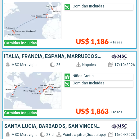
Comidas incluidas
US$ 1,186
+Tasas
Comidas incluidas
ITALIA, FRANCIA, ESPAÑA, MARRUECOS, PORTUGAL, ESTADOS UNIDOS
MSC Meraviglia
26 d
Nápoles
17/10/2026
Niños Gratis
Comidas incluidas
US$ 1,863
+Tasas
Comidas incluidas
SANTA LUCIA, BARBADOS, SAN VINCENT Y LAS GRANADINAS, GRENADA, SAN MARTÍN, PORTUGAL, ESPAÑA, FRANCIA, REINO UNIDO
MSC Meraviglia
23 d
Pointe a pitre (Guadalupe)
16/04/2028