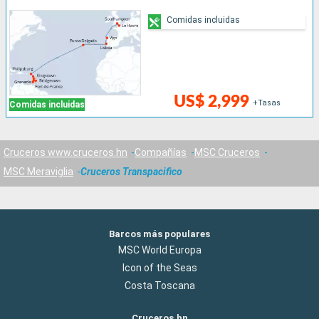
Comidas incluidas
US$ 2,999
+Tasas
Comidas incluidas
Cruceros www.cruceros.hn
Compañías
MSC Cruceros
MSC Meraviglia
Cruceros Transpacifico
Barcos más populares
MSC World Europa
Icon of the Seas
Costa Toscana
Cruceros.hn