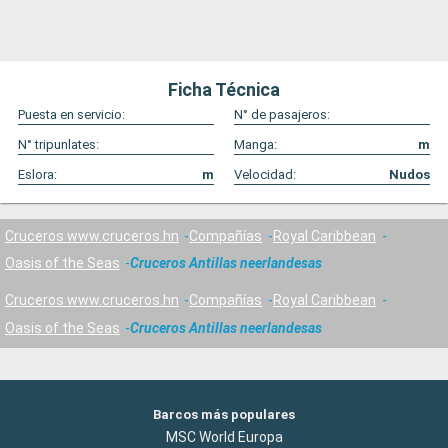
Ficha Técnica
Puesta en servicio:
N° de pasajeros:
N° tripunlates:
Manga:
m
Eslora:
m
Velocidad:
Nudos
Cruceros www.cruceros.hn
Compañías
Royal Caribbean
Oasis of the Seas
Cruceros Antillas neerlandesas
Cruceros www.cruceros.hn
Compañías
Royal Caribbean
Oasis of the Seas
Cruceros Antillas neerlandesas
Barcos más populares
MSC World Europa