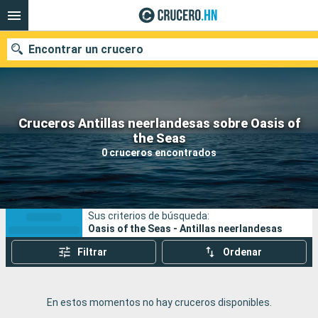
Encontrar un crucero
Cruceros Antillas neerlandesas sobre Oasis of
Nuestros destinos
the Seas
0 cruceros encontrados
Fecha de salida
Puertos
Compañías
Sus criterios de búsqueda:
Buscar
Oasis of the Seas - Antillas neerlandesas
Filtrar
Ordenar
En estos momentos no hay cruceros disponibles.