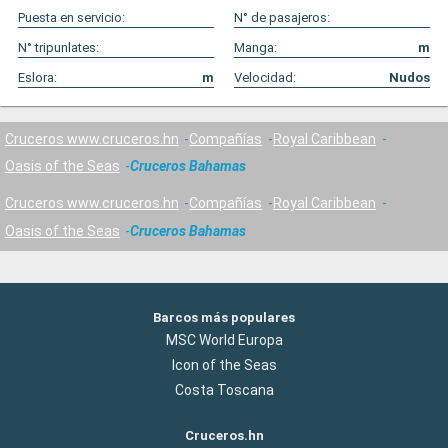
Puesta en servicio:
N° de pasajeros:
N° tripunlates:
Manga:
m
Eslora:
m
Velocidad:
Nudos
Cruceros www.cruceros.hn
Compañías
Royal Caribbean
Oasis of the Seas
Cruceros Bahamas
Cruceros www.cruceros.hn
Compañías
Royal Caribbean
Oasis of the Seas
Cruceros Bahamas
Barcos más populares
MSC World Europa
Icon of the Seas
Costa Toscana
Cruceros.hn