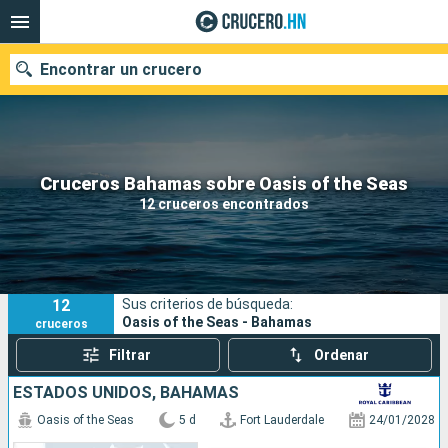
Encontrar un crucero
Nuestros destinos
Cruceros Bahamas sobre Oasis of the Seas
12 cruceros encontrados
Fecha de salida
Puertos
Compañías
12
Sus criterios de búsqueda:
Buscar
Oasis of the Seas - Bahamas
cruceros
Filtrar
Ordenar
ESTADOS UNIDOS, BAHAMAS
Oasis of the Seas
5 d
Fort Lauderdale
24/01/2028