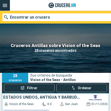
Encontrar un crucero
Nuestros destinos
Cruceros Antillas sobre Vision of the Seas
28 cruceros encontrados
Fecha de salida
Puertos
Compañías
28
Sus criterios de búsqueda:
Buscar
Vision of the Seas - Antillas
cruceros
Filtrar
Ordenar
ESTADOS UNIDOS, ANTIGUA Y BARBUDA, SAN MARTÍN, PUERTO RICO
Vision of the Seas
8 d
San Juan
01/11/2026