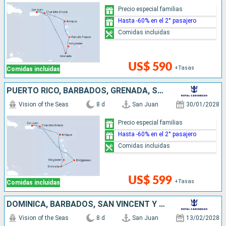
Precio especial familias
Hasta -60% en el 2° pasajero
Comidas incluidas
US$ 590
+Tasas
Comidas incluidas
PUERTO RICO, BARBADOS, GRENADA, SAN VINCENT Y LAS GRANADINAS, ANTIGUA Y BARBUDA, ESTADOS UNIDOS
Vision of the Seas
8 d
San Juan
30/01/2028
Precio especial familias
Hasta -60% en el 2° pasajero
Comidas incluidas
US$ 599
+Tasas
Comidas incluidas
DOMINICA, BARBADOS, SAN VINCENT Y LAS GRANADINAS, ANTIGUA Y BARBUDA, ESTADOS UNIDOS, PUERTO RICO
Vision of the Seas
8 d
San Juan
13/02/2028