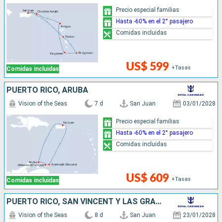
Precio especial familias
Hasta -60% en el 2° pasajero
Comidas incluidas
US$ 599
+Tasas
Comidas incluidas
PUERTO RICO, ARUBA
Vision of the Seas
7 d
San Juan
03/01/2028
Precio especial familias
Hasta -60% en el 2° pasajero
Comidas incluidas
US$ 609
+Tasas
Comidas incluidas
PUERTO RICO, SAN VINCENT Y LAS GRANADINAS, GRENADA, ANTIGUA Y BARBUDA, ESTADOS UNIDOS
Vision of the Seas
8 d
San Juan
23/01/2028