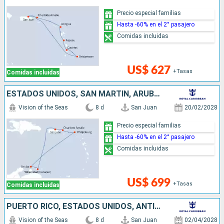
Precio especial familias
Hasta -60% en el 2° pasajero
Comidas incluidas
US$ 627
+Tasas
Comidas incluidas
ESTADOS UNIDOS, SAN MARTÍN, ARUBA, PUERTO RICO
Vision of the Seas
8 d
San Juan
20/02/2028
Precio especial familias
Hasta -60% en el 2° pasajero
Comidas incluidas
US$ 699
+Tasas
Comidas incluidas
PUERTO RICO, ESTADOS UNIDOS, ANTIGUA Y BARBUDA, SAN VINCENT Y LAS GRANADINAS, GRENADA, BARBADOS
Vision of the Seas
8 d
San Juan
02/04/2028