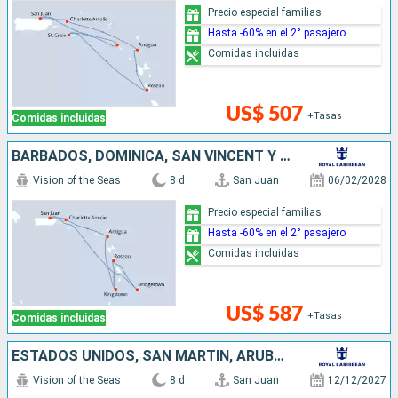
Precio especial familias
Hasta -60% en el 2° pasajero
Comidas incluidas
US$ 507
+Tasas
Comidas incluidas
BARBADOS, DOMINICA, SAN VINCENT Y LAS GRANADINAS, ANTIGUA Y BARBUDA, ESTADOS UNIDOS, PUERTO RICO
Vision of the Seas
8 d
San Juan
06/02/2028
Precio especial familias
Hasta -60% en el 2° pasajero
Comidas incluidas
US$ 587
+Tasas
Comidas incluidas
ESTADOS UNIDOS, SAN MARTÍN, ARUBA, PUERTO RICO
Vision of the Seas
8 d
San Juan
12/12/2027