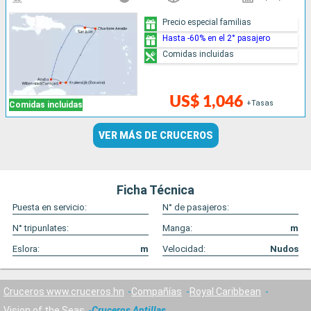
Precio especial familias
Hasta -60% en el 2° pasajero
Comidas incluidas
US$ 1,046
+Tasas
Comidas incluidas
VER MÁS DE CRUCEROS
Ficha Técnica
Puesta en servicio:
N° de pasajeros:
N° tripunlates:
Manga:
m
Eslora:
m
Velocidad:
Nudos
Cruceros www.cruceros.hn
Compañías
Royal Caribbean
Vision of the Seas
Cruceros Antillas