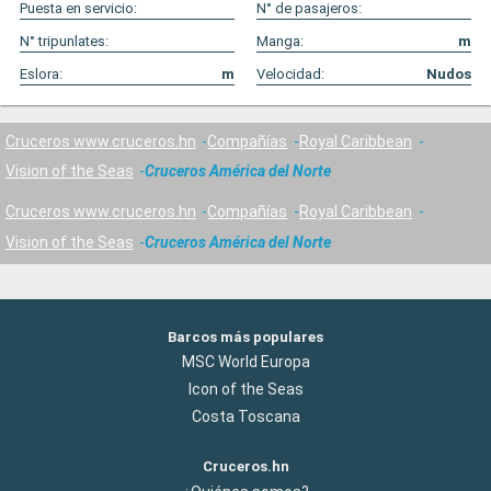
Puesta en servicio:
N° de pasajeros:
N° tripunlates:
Manga:
m
Eslora:
m
Velocidad:
Nudos
Cruceros www.cruceros.hn
Compañías
Royal Caribbean
Vision of the Seas
Cruceros América del Norte
Cruceros www.cruceros.hn
Compañías
Royal Caribbean
Vision of the Seas
Cruceros América del Norte
Barcos más populares
MSC World Europa
Icon of the Seas
Costa Toscana
Cruceros.hn