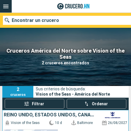
Encontrar un crucero
Cruceros América del Norte sobre Vision of the
Nuestros destinos
Seas
2 cruceros encontrados
Fecha de salida
Puertos
Compañías
2
Sus criterios de búsqueda:
Buscar
Vision of the Seas - América del Norte
cruceros
Filtrar
Ordenar
REINO UNIDO, ESTADOS UNIDOS, CANADÁ
Vision of the Seas
10 d
Baltimore
26/08/2027