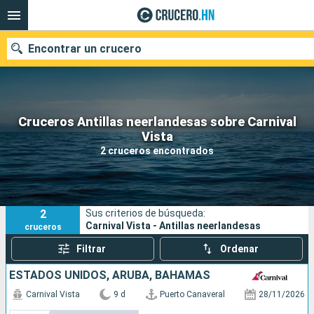
Encontrar un crucero
Cruceros Antillas neerlandesas sobre Carnival
Nuestros destinos
Vista
2 cruceros encontrados
Fecha de salida
Puertos
Compañías
2
Sus criterios de búsqueda:
Buscar
Carnival Vista - Antillas neerlandesas
cruceros
Filtrar
Ordenar
ESTADOS UNIDOS, ARUBA, BAHAMAS
Carnival Vista
9 d
Puerto Canaveral
28/11/2026