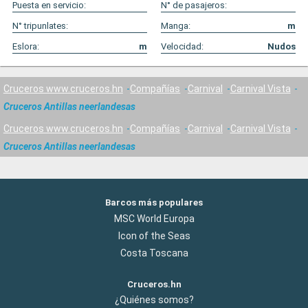
Puesta en servicio:
N° de pasajeros:
N° tripunlates:
Manga:
m
Eslora:
m
Velocidad:
Nudos
Cruceros www.cruceros.hn
Compañías
Carnival
Carnival Vista
Cruceros Antillas neerlandesas
Cruceros www.cruceros.hn
Compañías
Carnival
Carnival Vista
Cruceros Antillas neerlandesas
Barcos más populares
MSC World Europa
Icon of the Seas
Costa Toscana
Cruceros.hn
¿Quiénes somos?