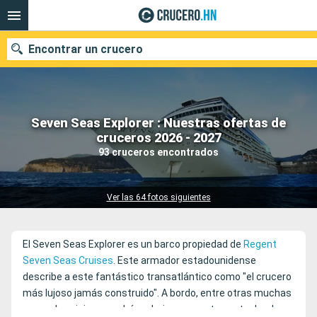
Encontrar un crucero
Seven Seas Explorer : Nuestras ofertas de
Nuestros destinos
cruceros 2026 - 2027
93 cruceros encontrados
Fecha de salida
Puertos
Compañías
Ver las 64 fotos siguientes
Buscar
El Seven Seas Explorer es un barco propiedad de
Regent
Seven Seas Cruises
. Este armador estadounidense
describe a este fantástico transatlántico como "el crucero
más lujoso jamás construido". A bordo, entre otras muchas
cosas, los viajeros podrán admirar un suntuoso techo de