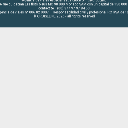
Agencia de viajes especializada crucero – CRUISELINE
6 rue du gabian Les flots bleus MC 98 000 Monaco SAM con un capital de 150 000
contact tel : (00) 377 97 97 84 50
gencia de viajes n° 006 02 0007 – Responsabilidad civil y profesional RC RSA de
© CRUISELINE 2026 - all rights reserved