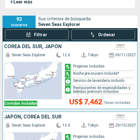
+
Leer más
cristal azul cobalto e, incluso, cuadros del famoso pintor
español Pablo Picasso.
93
Sus criterios de búsqueda:
Seven Seas Explorer
cruceros
Filtrar
Ordenar
COREA DEL SUR, JAPÓN
Seven Seas Explorer
12 d
Tokyo
09/11/2027
Propinas incluidas
Noche pre-crucero incluida*
Servicio de lavanderia incluido
Restaurantes de especialidades y
bebidas premium incluidos
US$ 7,462
Tasas incluidas
Comidas incluidas
JAPÓN, COREA DEL SUR
Seven Seas Explorer
12 d
Tokyo
29/10/2027
Propinas incluidas