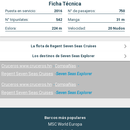
Ficha Técnica
Puesta en servicio:
2016
N° de pasajeros:
750
N° tripunlates:
542
Manga:
31
m
Eslora:
224
m
Velocidad:
20
Nudos
La flota de Regent Seven Seas Cruises
Los destinos de Seven Seas Explorer
Cruceros www.cruceros.hn
Compañías
Regent Seven Seas Cruises
Seven Seas Explorer
Cruceros www.cruceros.hn
Compañías
Regent Seven Seas Cruises
Seven Seas Explorer
Barcos más populares
MSC World Europa