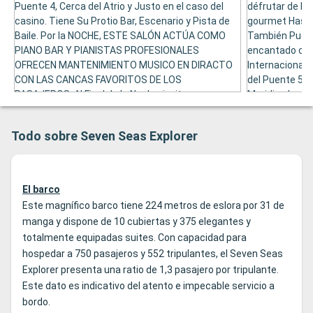
Puente 4, Cerca del Atrio y Justo en el caso del
défrutar de Bo
casino. Tiene Su Protio Bar, Escenario y Pista de
gourmet Hasta
Baile. Por la NOCHE, ESTE SALÓN ACTÚA COMO
También Puede
PIANO BAR Y PIANISTAS PROFESIONALES
encantado con
OFRECEN MANTENIMIENTO MUSICO EN DIRACTO
Internacionale
CON LAS CANCAS FAVORITOS DE LOS
del Puente 5, 
PASAJEROS. Al Final de la Noche, invita a una
Meridian Loun
discoteca para que se disfruten Los
Noctámbulos.
Todo sobre Seven Seas Explorer
El barco
Este magnífico barco tiene 224 metros de eslora por 31 de
manga y dispone de 10 cubiertas y 375 elegantes y
totalmente equipadas suites. Con capacidad para
hospedar a 750 pasajeros y 552 tripulantes, el Seven Seas
Explorer presenta una ratio de 1,3 pasajero por tripulante.
Este dato es indicativo del atento e impecable servicio a
bordo.