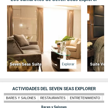
Seven Seas Suite
Suite Ver
Explorar
ACTIVIDADES DEL SEVEN SEAS EXPLORER
BARES Y SALONES
RESTAURANTES
ENTRETENIMIENTO
N
Bares y Salones