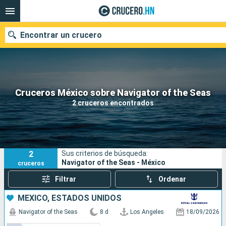
Encontrar un crucero
Nuestros destinos
Cruceros México sobre Navigator of the Seas
2 cruceros encontrados
Fecha de salida
Puertos
Compañías
2
Sus criterios de búsqueda:
Buscar
Navigator of the Seas - México
cruceros
Filtrar
Ordenar
MÉXICO, ESTADOS UNIDOS
Navigator of the Seas
8 d
Los Angeles
18/09/2026