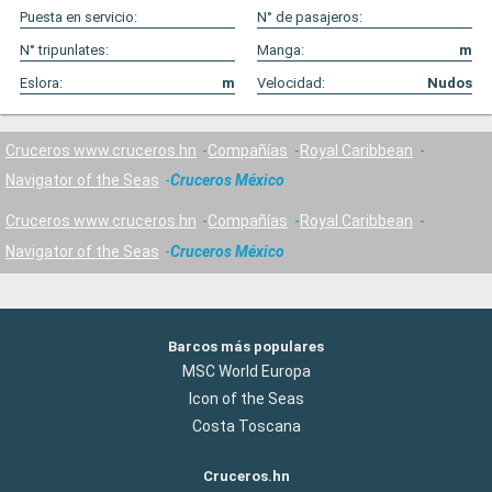
Puesta en servicio:
N° de pasajeros:
N° tripunlates:
Manga:
m
Eslora:
m
Velocidad:
Nudos
Cruceros www.cruceros.hn
Compañías
Royal Caribbean
Navigator of the Seas
Cruceros México
Cruceros www.cruceros.hn
Compañías
Royal Caribbean
Navigator of the Seas
Cruceros México
Barcos más populares
MSC World Europa
Icon of the Seas
Costa Toscana
Cruceros.hn