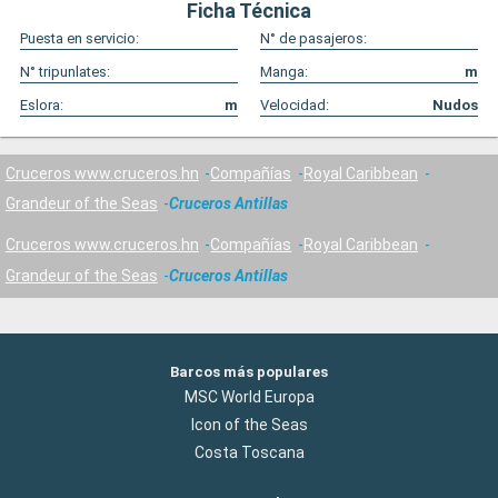
Ficha Técnica
Puesta en servicio:
N° de pasajeros:
N° tripunlates:
Manga:
m
Eslora:
m
Velocidad:
Nudos
Cruceros www.cruceros.hn
Compañías
Royal Caribbean
Grandeur of the Seas
Cruceros Antillas
Cruceros www.cruceros.hn
Compañías
Royal Caribbean
Grandeur of the Seas
Cruceros Antillas
Barcos más populares
MSC World Europa
Icon of the Seas
Costa Toscana