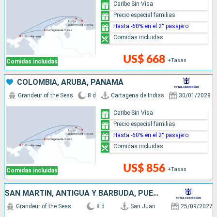
Caribe Sin Visa
Precio especial familias
Hasta -60% en el 2° pasajero
Comidas incluidas
US$ 668
+Tasas
Comidas incluidas
COLOMBIA, ARUBA, PANAMÁ
Grandeur of the Seas
8 d
Cartagena de Indias
30/01/2028
Caribe Sin Visa
Precio especial familias
Hasta -60% en el 2° pasajero
Comidas incluidas
US$ 856
+Tasas
Comidas incluidas
SAN MARTÍN, ANTIGUA Y BARBUDA, PUERTO RICO
Grandeur of the Seas
8 d
San Juan
25/09/2027