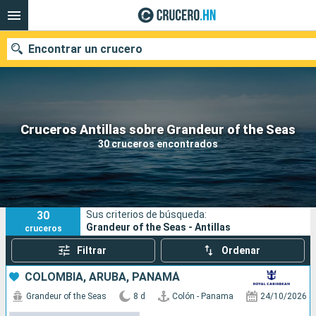
Encontrar un crucero
Nuestros destinos
Cruceros Antillas sobre Grandeur of the Seas
30 cruceros encontrados
Fecha de salida
Puertos
Compañías
30
Sus criterios de búsqueda:
Buscar
Grandeur of the Seas - Antillas
cruceros
Filtrar
Ordenar
COLOMBIA, ARUBA, PANAMÁ
Grandeur of the Seas
8 d
Colón - Panama
24/10/2026