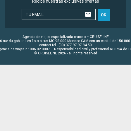
Recibe nuestras exclusivas ofertas
TU EMAIL
OK
Agencia de viajes especializada crucero – CRUISELINE
6 rue du gabian Les flots bleus MC 98 000 Monaco SAM con un capital de 150 000
contact tel : (00) 377 97 97 84 50
gencia de viajes n° 006 02 0007 – Responsabilidad civil y profesional RC RSA de
© CRUISELINE 2026 - all rights reserved