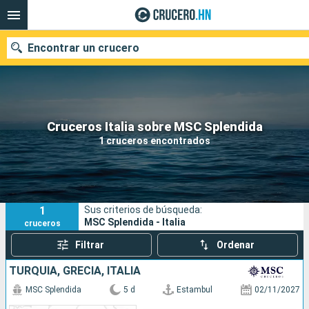
Encontrar un crucero
Nuestros destinos
Cruceros Italia sobre MSC Splendida
1 cruceros encontrados
Fecha de salida
Puertos
Compañías
1
Sus criterios de búsqueda:
Buscar
MSC Splendida - Italia
cruceros
Filtrar
Ordenar
TURQUÍA, GRECIA, ITALIA
MSC Splendida
5 d
Estambul
02/11/2027