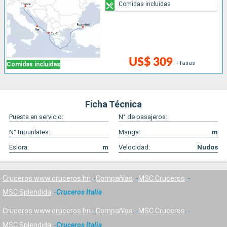
Comidas incluidas
US$ 309
+Tasas
Comidas incluidas
Ficha Técnica
Puesta en servicio:
N° de pasajeros:
N° tripunlates:
Manga:
m
Eslora:
m
Velocidad:
Nudos
Cruceros www.cruceros.hn
Compañías
MSC Cruceros
MSC Splendida
Cruceros Italia
Cruceros www.cruceros.hn
Compañías
MSC Cruceros
MSC Splendida
Cruceros Italia