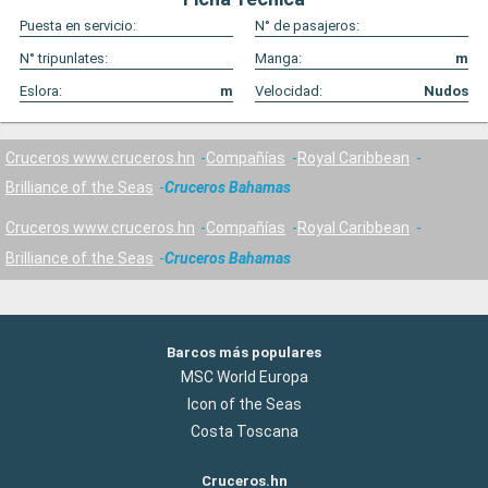
Puesta en servicio:
N° de pasajeros:
N° tripunlates:
Manga:
m
Eslora:
m
Velocidad:
Nudos
Cruceros www.cruceros.hn
Compañías
Royal Caribbean
Brilliance of the Seas
Cruceros Bahamas
Cruceros www.cruceros.hn
Compañías
Royal Caribbean
Brilliance of the Seas
Cruceros Bahamas
Barcos más populares
MSC World Europa
Icon of the Seas
Costa Toscana
Cruceros.hn