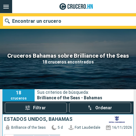
Encontrar un crucero
Nuestros destinos
Cruceros Bahamas sobre Brilliance of the Seas
18 cruceros encontrados
Fecha de salida
Puertos
Compañías
18
Sus criterios de búsqueda:
Buscar
Brilliance of the Seas - Bahamas
cruceros
Filtrar
Ordenar
ESTADOS UNIDOS, BAHAMAS
Brilliance of the Seas
5 d
Fort Lauderdale
16/11/2026