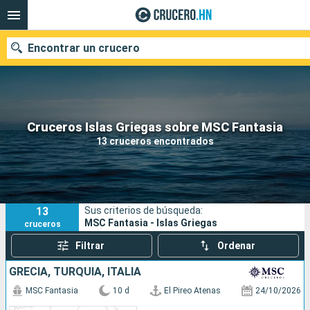
Encontrar un crucero
Nuestros destinos
Cruceros Islas Griegas sobre MSC Fantasia
13 cruceros encontrados
Fecha de salida
Puertos
Compañías
13
Sus criterios de búsqueda:
Buscar
MSC Fantasia - Islas Griegas
cruceros
Filtrar
Ordenar
GRECIA, TURQUÍA, ITALIA
MSC Fantasia
10 d
El Pireo Atenas
24/10/2026