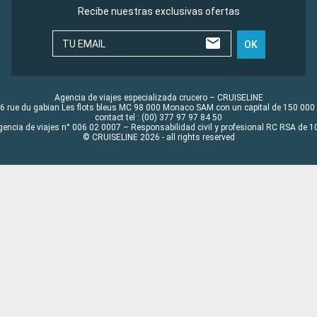
Recibe nuestras exclusivas ofertas
TU EMAIL
OK
Agencia de viajes especializada crucero – CRUISELINE
6 rue du gabian Les flots bleus MC 98 000 Monaco SAM con un capital de 150 000
contact tel : (00) 377 97 97 84 50
gencia de viajes n° 006 02 0007 – Responsabilidad civil y profesional RC RSA de
© CRUISELINE 2026 - all rights reserved