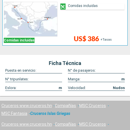
Comidas incluidas
US$ 386
+Tasas
Comidas incluidas
Ficha Técnica
Puesta en servicio:
N° de pasajeros:
N° tripunlates:
Manga:
m
Eslora:
m
Velocidad:
Nudos
Cruceros www.cruceros.hn
Compañías
MSC Cruceros
MSC Fantasia
Cruceros Islas Griegas
Cruceros www.cruceros.hn
Compañías
MSC Cruceros