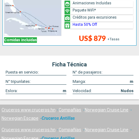
Animaciones Incluidas
Paquete WiFi*
Créditos para excursiones
Hasta 50% Off
US$ 879
+Tasas
Comidas incluidas
Ficha Técnica
Puesta en servicio:
N° de pasajeros:
N° tripunlates:
Manga:
m
Eslora:
m
Velocidad:
Nudos
Cruceros www.cruceros.hn
Compañías
Norwegian Cruise Line
Norwegian Escape
Cruceros Antillas
Cruceros www.cruceros.hn
Compañías
Norwegian Cruise Line
Norwegian Escape
Cruceros Antillas