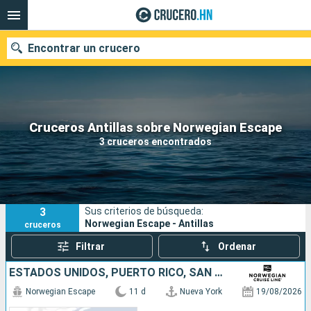
Encontrar un crucero
Nuestros destinos
Cruceros Antillas sobre Norwegian Escape
3 cruceros encontrados
Fecha de salida
Puertos
Compañías
3
Sus criterios de búsqueda:
Buscar
Norwegian Escape - Antillas
cruceros
Filtrar
Ordenar
ESTADOS UNIDOS, PUERTO RICO, SAN MARTÍN, REPÚBLICA DOMINICANA
Norwegian Escape
11 d
Nueva York
19/08/2026