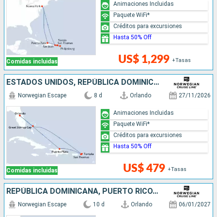
Animaciones Incluidas
Paquete WiFi*
Créditos para excursiones
Hasta 50% Off
US$ 1,299
+Tasas
Comidas incluidas
ESTADOS UNIDOS, REPÚBLICA DOMINICANA, BAHAMAS
Norwegian Escape
8 d
Orlando
27/11/2026
Animaciones Incluidas
Paquete WiFi*
Créditos para excursiones
Hasta 50% Off
US$ 479
+Tasas
Comidas incluidas
REPÚBLICA DOMINICANA, PUERTO RICO, SAN MARTÍN, BAHAMAS, ESTADOS UNIDOS
Norwegian Escape
10 d
Orlando
06/01/2027