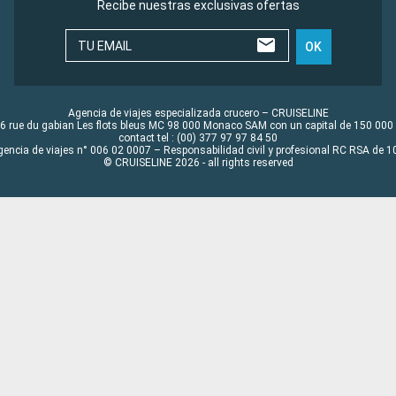
Recibe nuestras exclusivas ofertas
TU EMAIL
OK
Agencia de viajes especializada crucero – CRUISELINE
6 rue du gabian Les flots bleus MC 98 000 Monaco SAM con un capital de 150 000
contact tel : (00) 377 97 97 84 50
gencia de viajes n° 006 02 0007 – Responsabilidad civil y profesional RC RSA de
© CRUISELINE 2026 - all rights reserved