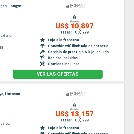
Itinerario : Glasgow, Iona, Callanish, Broch de Mousa, Reine, Svolvaer, Tromso, Bjornoya, Spitsbergen, Longyearbyen
desde
US$ 10,897
Tasas: +US$ 999
exterior
Lujo a la francesa
Conexión wifi ilimitado de cortesía
28
Servicio de prestigio & lujo incluido
Bebidas incluidas
Comidas incluidas
VER LAS OFERTAS
Itinerario : Glasgow, Iona, Callanish, Broch de Mousa, Oksfjord, Reine, Trollfjord, Tromso, Bjornoya, Hornsund, Bellsund, Isfjorden Svalbard, Longyearbyen
desde
US$ 13,157
Tasas: +US$ 999
 balcón
Lujo a la francesa
Conexión wifi ilimitado de cortesía