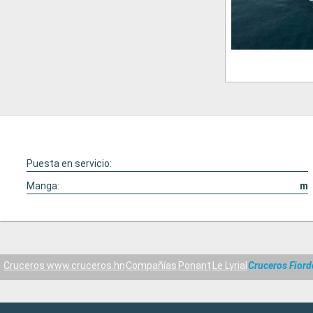
Puesta en servicio:
Manga:
m
Cruceros www.cruceros.hn
Compañías
Ponant
Le Lyrial
Cruceros Fiord