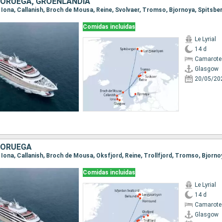
 NORUEGA, GROENLANDIA
Comidas incluidas
Le Lyrial
14 d
Camarote 
Glasgow
20/05/20
 NORUEGA
Comidas incluidas
Le Lyrial
14 d
Camarote
Glasgow