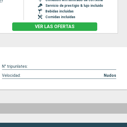
27
Servicio de prestigio & lujo incluido
Bebidas incluidas
Comidas incluidas
VER LAS OFERTAS
N° tripunlates:
Velocidad:
Nudos