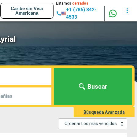
Estamos
cerrados
Caribe sin Visa
+1 (786) 842-
Americana
4533
yrial
Buscar
añías
Búsqueda Avanzada
Ordenar Los más vendidos