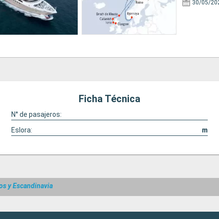
30/05/20
Ficha Técnica
N° de pasajeros:
Eslora:
m
os y Escandinavia