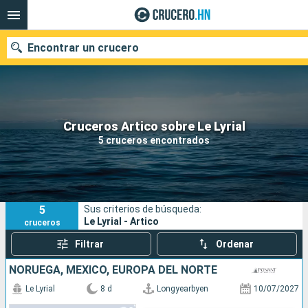
Encontrar un crucero
Nuestros destinos
Cruceros Artico sobre Le Lyrial
5 cruceros encontrados
Fecha de salida
Puertos
Compañías
5
Sus criterios de búsqueda:
Buscar
Le Lyrial - Artico
cruceros
Filtrar
Ordenar
NORUEGA, MÉXICO, EUROPA DEL NORTE
Le Lyrial
8 d
Longyearbyen
10/07/2027