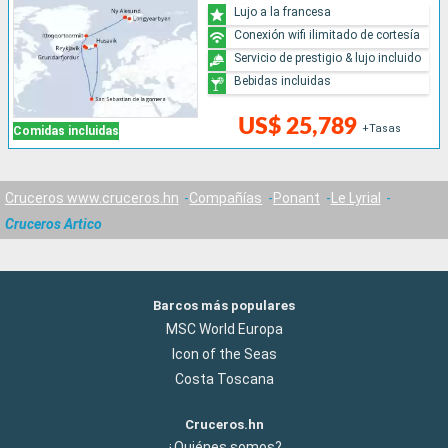
Lujo a la francesa
Conexión wifi ilimitado de cortesía
Servicio de prestigio & lujo incluido
Bebidas incluidas
US$ 25,789
+Tasas
Comidas incluidas
Cruceros www.cruceros.hn
Compañías
Ponant
Le Lyrial
Cruceros Artico
Barcos más populares
MSC World Europa
Icon of the Seas
Costa Toscana
Cruceros.hn
¿Quiénes somos?