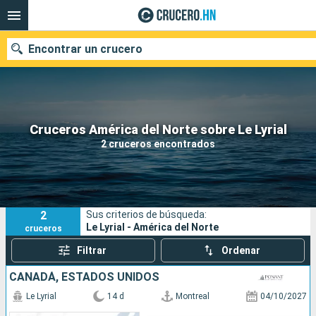
Encontrar un crucero
Nuestros destinos
Cruceros América del Norte sobre Le Lyrial
2 cruceros encontrados
Fecha de salida
Puertos
Compañías
2
Sus criterios de búsqueda:
Buscar
Le Lyrial - América del Norte
cruceros
Filtrar
Ordenar
CANADÁ, ESTADOS UNIDOS
Le Lyrial
14 d
Montreal
04/10/2027