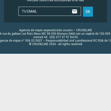
Recibe nuestras exclusivas ofertas
TU EMAIL
OK
Agencia de viajes especializada crucero – CRUISELINE
6 rue du gabian Les flots bleus MC 98 000 Monaco SAM con un capital de 150 000
contact tel : (00) 377 97 97 84 50
gencia de viajes n° 006 02 0007 – Responsabilidad civil y profesional RC RSA de
© CRUISELINE 2026 - all rights reserved