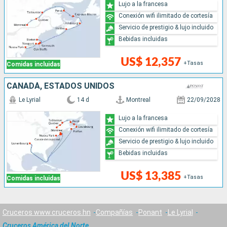
Lujo a la francesa
Conexión wifi ilimitado de cortesía
Servicio de prestigio & lujo incluido
Bebidas incluidas
US$ 12,357
+Tasas
Comidas incluidas
CANADÁ, ESTADOS UNIDOS
Le Lyrial
14 d
Montreal
22/09/2028
Lujo a la francesa
Conexión wifi ilimitado de cortesía
Servicio de prestigio & lujo incluido
Bebidas incluidas
US$ 13,385
+Tasas
Comidas incluidas
Cruceros www.cruceros.hn
Compañías
Ponant
Le Lyrial
Cruceros América del Norte