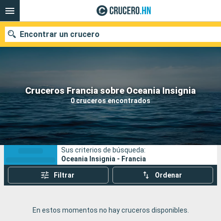
Encontrar un crucero
Nuestros destinos
Cruceros Francia sobre Oceania Insignia
0 cruceros encontrados
Fecha de salida
Puertos
Compañías
Sus criterios de búsqueda:
Buscar
Oceania Insignia - Francia
Filtrar
Ordenar
En estos momentos no hay cruceros disponibles.