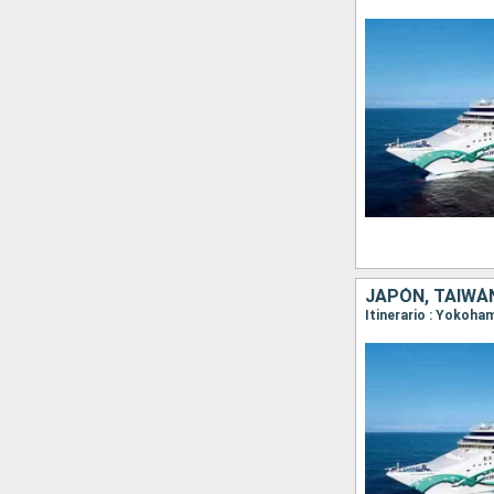
JAPÓN, TAIWÁN
Itinerario : Yokoha