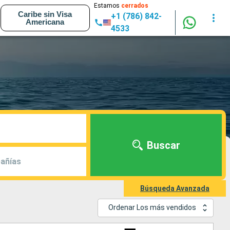
Estamos
cerrados
Caribe sin Visa
+1 (786) 842-
Americana
4533
Buscar
añías
Búsqueda Avanzada
Ordenar Los más vendidos