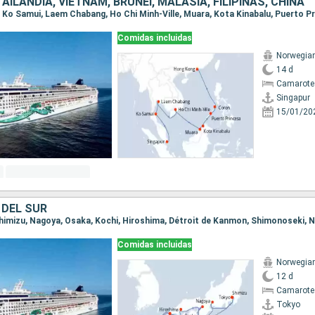
AILANDIA, VIETNAM, BRUNEI, MALASIA, FILIPINAS, CHINA
Comidas incluidas
Norwegia
14 d
Camarote
Singapur
15/01/20
 DEL SUR
Comidas incluidas
Norwegia
12 d
Camarote
Tokyo