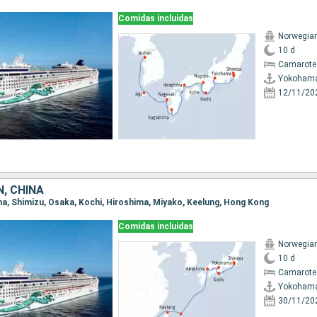
Comidas incluidas
Norwegia
10 d
Camarote
Yokoham
12/11/20
, CHINA
ma, Shimizu, Osaka, Kochi, Hiroshima, Miyako, Keelung, Hong Kong
Comidas incluidas
Norwegia
10 d
Camarote
Yokoham
30/11/20