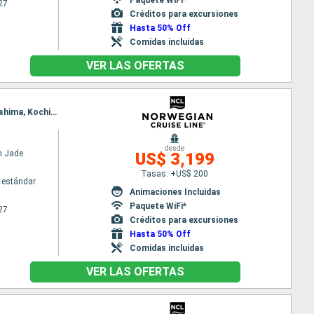
27
Créditos para excursiones
Hasta 50% Off
Comidas incluidas
VER LAS OFERTAS
Itinerario : Tokyo, Sendai, Hakodate, aomori, Akita, Niigata, Kanazawa, Pusan, Shimonoseki, Hiroshima, Kochi, Osaka, Nagoya, Shimizu, Tokyo
desde
n Jade
US$ 3,199
Tasas: +US$ 200
 estándar
Animaciones Incluidas
Paquete WiFi*
27
Créditos para excursiones
Hasta 50% Off
Comidas incluidas
VER LAS OFERTAS