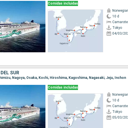
Comidas incluidas
Norwegia
10 d
Camarote
Tokyo
04/03/20
 DEL SUR
 Shimizu, Nagoya, Osaka, Kochi, Hiroshima, Kagoshima, Nagasaki, Jeju, Inchon
Comidas incluidas
Norwegia
10 d
Camarote
Tokyo
05/03/20