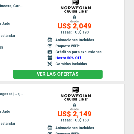
Itinerario : Singapur, Ko Samui, Laem Chabang, Ho Chi Minh-Ville, Muara, Kota Kinabalu, Puerto Princesa, Coron, Hong Kong
desde
n Jade
US$ 2,049
Tasas: +US$ 190
 estándar
Animaciones Incluidas
Paquete WiFi*
28
Créditos para excursiones
Hasta 50% Off
Comidas incluidas
VER LAS OFERTAS
Itinerario : Tokyo, Shimizu, Nagoya, Osaka, Kochi, Hiroshima, Détroit de Kanmon, Shimonoseki, Nagasaki, Jeju, Sasebo, Tokyo
desde
n Jade
US$ 2,149
Tasas: +US$ 160
 estándar
Animaciones Incluidas
Paquete WiFi*