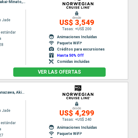
Itinerario : Yokohama, Nagoya, Shimizu, Osaka, Kochi, Hiroshima, Kagoshima, Nagasaki, Pusan, Sakai-Minato, Kanazawa, Akita, Hakodate, Sendai, Yokohama
desde
n Jade
US$ 3,549
Tasas: +US$ 200
 estándar
Animaciones Incluidas
a
Paquete WiFi*
28
Créditos para excursiones
Hasta 50% Off
Comidas incluidas
VER LAS OFERTAS
Itinerario : Yokohama, Shimizu, Nagoya, Kobe, Beppu, Hiroshima, Kagoshima, Nagasaki, Pusan, Kanazawa, Akita, Hakodate, Sendai, Yokohama
desde
n Jade
US$ 4,299
Tasas: +US$ 240
 estándar
Animaciones Incluidas
a
Paquete WiFi*
27