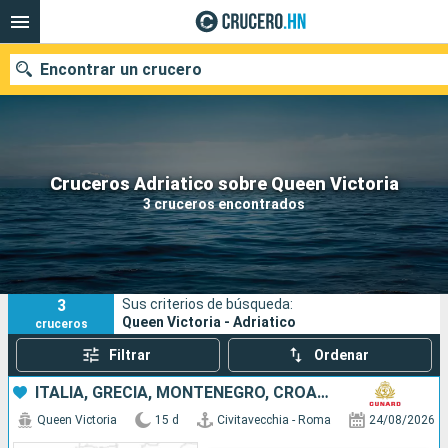
Encontrar un crucero
Nuestros destinos
Cruceros Adriatico sobre Queen Victoria
3 cruceros encontrados
Fecha de salida
Puertos
Compañías
3
Sus criterios de búsqueda:
Buscar
Queen Victoria - Adriatico
cruceros
Filtrar
Ordenar
ITALIA, GRECIA, MONTENEGRO, CROACIA, MALTA, ESPAÑA
Queen Victoria
15 d
Civitavecchia - Roma
24/08/2026