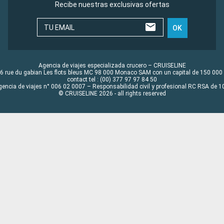
Recibe nuestras exclusivas ofertas
TU EMAIL
OK
Agencia de viajes especializada crucero – CRUISELINE
6 rue du gabian Les flots bleus MC 98 000 Monaco SAM con un capital de 150 000
contact tel : (00) 377 97 97 84 50
gencia de viajes n° 006 02 0007 – Responsabilidad civil y profesional RC RSA de
© CRUISELINE 2026 - all rights reserved