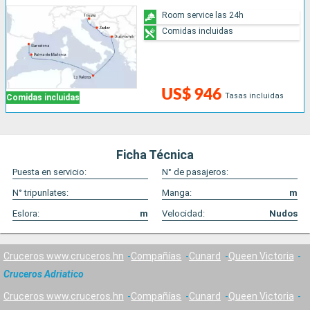
Room service las 24h
Comidas incluidas
US$ 946
Tasas incluidas
Comidas incluidas
Ficha Técnica
Puesta en servicio:
N° de pasajeros:
N° tripunlates:
Manga:
m
Eslora:
m
Velocidad:
Nudos
Cruceros www.cruceros.hn
Compañías
Cunard
Queen Victoria
Cruceros Adriatico
Cruceros www.cruceros.hn
Compañías
Cunard
Queen Victoria