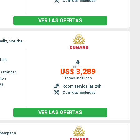
Comidas incluidas
VER LAS OFERTAS
Itinerario : Southampton, La Coruña, Gibraltar, Malaga, Palma de Mallorca, Barcelona, Alicante, Cadiz, Southampton
toria
desde
US$ 3,289
 estándar
Tasas incluidas
ton
28
Room service las 24h
Comidas incluidas
VER LAS OFERTAS
uthampton