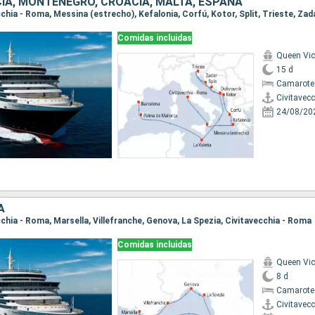
ECIA, MONTENEGRO, CROACIA, MALTA, ESPAÑA
Comidas incluidas
Queen Vic
15 d
Camarote
Civitavec
24/08/20
A
ecchia - Roma, Marsella, Villefranche, Genova, La Spezia, Civitavecchia - Roma
Comidas incluidas
Queen Vic
8 d
Camarote
Civitavec