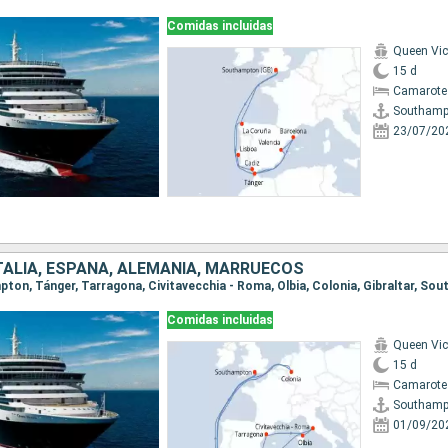
Comidas incluidas
Queen Vic
15 d
Camarote
Southamp
23/07/20
ITALIA, ESPAÑA, ALEMANIA, MARRUECOS
mpton, Tánger, Tarragona, Civitavecchia - Roma, Olbia, Colonia, Gibraltar, S
Comidas incluidas
Queen Vic
15 d
Camarote
Southamp
01/09/20