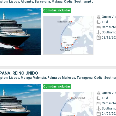
mpton, Lisboa, Alicante, Barcelona, Malaga, Cadiz, Southampton
Comidas incluidas
Queen Vic
13 d
Camarote
Southamp
03/12/20
PAÑA, REINO UNIDO
mpton, Lisboa, Malaga, Valencia, Palma de Mallorca, Tarragona, Cadiz, South
Comidas incluidas
Queen Vic
15 d
Camarote
Southamp
24/09/20