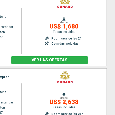
toria
desde
US$ 1,680
 estándar
Tasas incluidas
ton
27
Room service las 24h
Comidas incluidas
VER LAS OFERTAS
ampton
toria
desde
US$ 2,638
 estándar
Tasas incluidas
ton
27
Room service las 24h