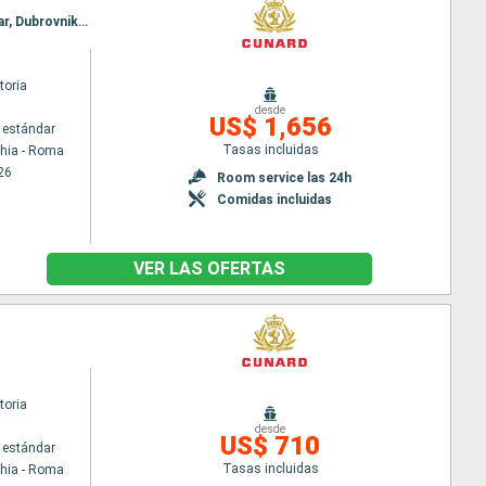
Itinerario : Civitavecchia - Roma, Messina (estrecho), Kefalonia, Corfú, Kotor, Split, Trieste, Zadar, Dubrovnik, La Valetta, Palma de Mallorca, Barcelona
toria
desde
US$ 1,656
 estándar
Tasas incluidas
chia - Roma
26
Room service las 24h
Comidas incluidas
VER LAS OFERTAS
toria
desde
US$ 710
 estándar
Tasas incluidas
chia - Roma