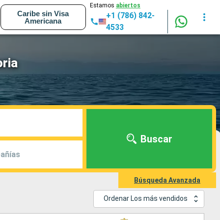
Estamos
abiertos
Caribe sin Visa
+1 (786) 842-
Americana
4533
ria
Buscar
añías
Búsqueda Avanzada
Ordenar Los más vendidos