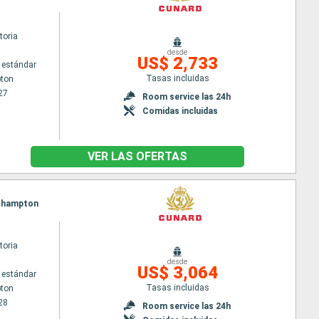
toria
desde
US$ 2,733
 estándar
Tasas incluidas
ton
27
Room service las 24h
Comidas incluidas
VER LAS OFERTAS
outhampton
toria
desde
US$ 3,064
 estándar
Tasas incluidas
ton
28
Room service las 24h