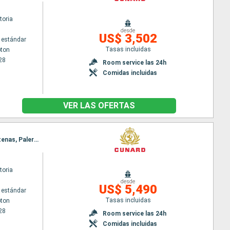
toria
desde
US$ 3,502
 estándar
Tasas incluidas
ton
28
Room service las 24h
Comidas incluidas
VER LAS OFERTAS
Itinerario : Southampton, Gibraltar, La Valetta, Mykonos, Kusadasi, Bodrum, Limassol, El Pireo Atenas, Palermo, La Goulette, Cadiz, Southampton
toria
desde
US$ 5,490
 estándar
Tasas incluidas
ton
28
Room service las 24h
Comidas incluidas