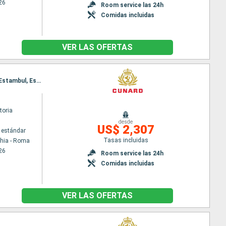
26
Room service las 24h
Comidas incluidas
VER LAS OFERTAS
Itinerario : Civitavecchia - Roma, Messina (estrecho), Rodas, Kusadasi, Estrecho de Dardanelos, Estambul, Estrecho de Dardanelos, El Pireo Atenas, Chania, Katakolon, Messina (estrecho), Civitavecchia - Roma
toria
desde
US$ 2,307
 estándar
Tasas incluidas
chia - Roma
26
Room service las 24h
Comidas incluidas
VER LAS OFERTAS