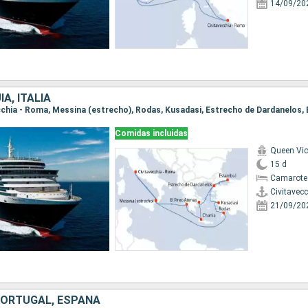
14/09/20
A, ITALIA
Comidas incluidas
Queen Vic
15 d
Camarote
Civitavec
21/09/20
 PORTUGAL, ESPAÑA