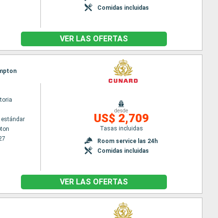
Comidas incluidas
VER LAS OFERTAS
ampton
toria
desde
US$ 2,709
 estándar
Tasas incluidas
ton
27
Room service las 24h
Comidas incluidas
VER LAS OFERTAS