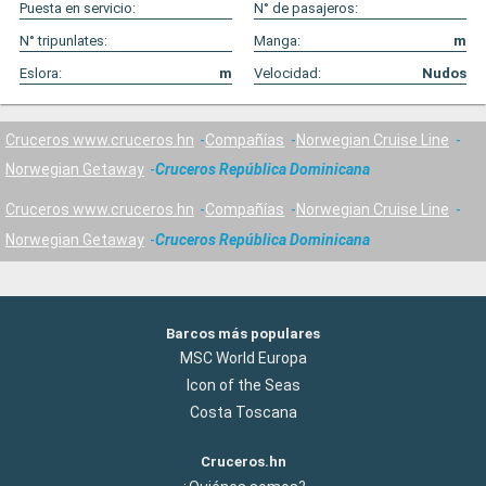
Puesta en servicio:
N° de pasajeros:
N° tripunlates:
Manga:
m
Eslora:
m
Velocidad:
Nudos
Cruceros www.cruceros.hn
Compañías
Norwegian Cruise Line
Norwegian Getaway
Cruceros República Dominicana
Cruceros www.cruceros.hn
Compañías
Norwegian Cruise Line
Norwegian Getaway
Cruceros República Dominicana
Barcos más populares
MSC World Europa
Icon of the Seas
Costa Toscana
Cruceros.hn