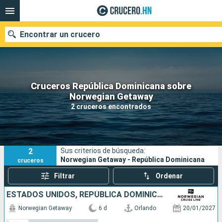
Encontrar un crucero
Cruceros República Dominicana sobre
Nuestros destinos
Norwegian Getaway
2 cruceros encontrados
Fecha de salida
Puertos
Compañías
2
Sus criterios de búsqueda:
Buscar
Norwegian Getaway - República Dominicana
cruceros
Filtrar
Ordenar
ESTADOS UNIDOS, REPÚBLICA DOMINICANA, BAHAMAS
Norwegian Getaway
6 d
Orlando
20/01/2027