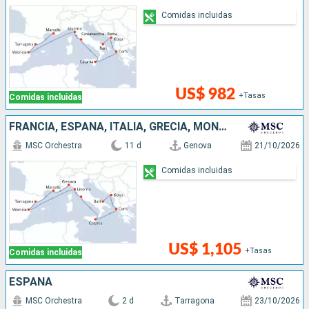
Comidas incluidas
US$ 982
+Tasas
Comidas incluidas
FRANCIA, ESPAÑA, ITALIA, GRECIA, MONTENEGRO
MSC Orchestra
11 d
Genova
21/10/2026
Comidas incluidas
US$ 1,105
+Tasas
Comidas incluidas
ESPAÑA
MSC Orchestra
2 d
Tarragona
23/10/2026