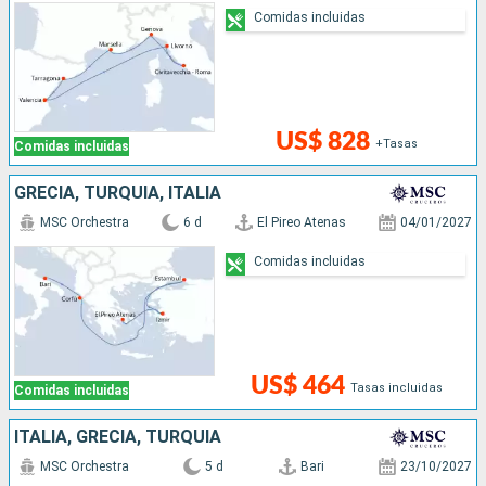
Comidas incluidas
US$ 828
+Tasas
Comidas incluidas
GRECIA, TURQUÍA, ITALIA
MSC Orchestra
6 d
El Pireo Atenas
04/01/2027
Comidas incluidas
US$ 464
Tasas incluidas
Comidas incluidas
ITALIA, GRECIA, TURQUÍA
MSC Orchestra
5 d
Bari
23/10/2027