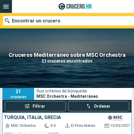
Encontrar un crucero
Nuestros destinos
Cruceros Mediterráneo sobre MSC Orchestra
21 cruceros encontrados
Fecha de salida
Puertos
Compañías
21
Sus criterios de búsqueda:
Buscar
MSC Orchestra - Mediterráneo
cruceros
Filtrar
Ordenar
TURQUÍA, ITALIA, GRECIA
MSC Orchestra
8 d
El Pireo Atenas
15/03/2027