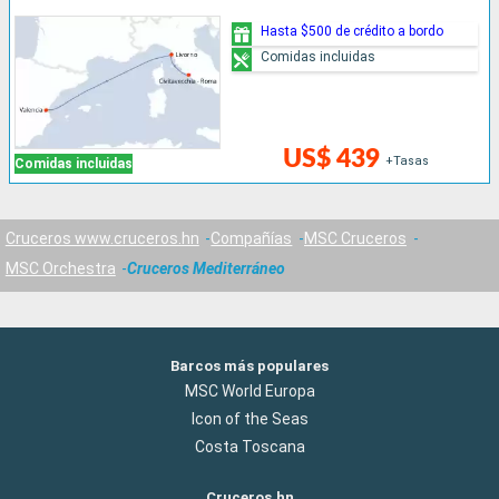
Hasta $500 de crédito a bordo
Comidas incluidas
US$ 439
+Tasas
Comidas incluidas
Cruceros www.cruceros.hn
Compañías
MSC Cruceros
MSC Orchestra
Cruceros Mediterráneo
Barcos más populares
MSC World Europa
Icon of the Seas
Costa Toscana
Cruceros.hn