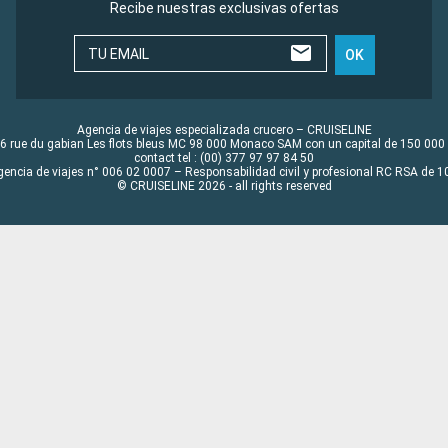
Recibe nuestras exclusivas ofertas
TU EMAIL
OK
Agencia de viajes especializada crucero – CRUISELINE
6 rue du gabian Les flots bleus MC 98 000 Monaco SAM con un capital de 150 000
contact tel : (00) 377 97 97 84 50
gencia de viajes n° 006 02 0007 – Responsabilidad civil y profesional RC RSA de
© CRUISELINE 2026 - all rights reserved