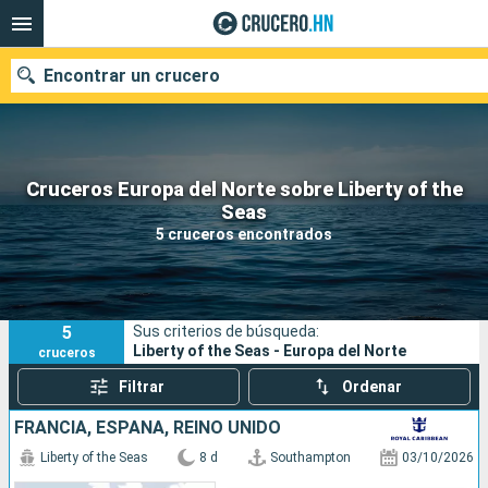
Encontrar un crucero
Cruceros Europa del Norte sobre Liberty of the
Nuestros destinos
Seas
5 cruceros encontrados
Fecha de salida
Puertos
Compañías
5
Sus criterios de búsqueda:
Buscar
Liberty of the Seas - Europa del Norte
cruceros
Filtrar
Ordenar
FRANCIA, ESPAÑA, REINO UNIDO
Liberty of the Seas
8 d
Southampton
03/10/2026