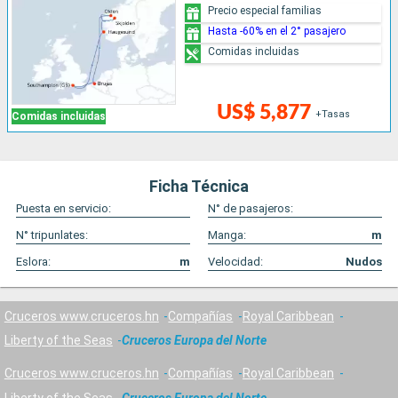
Precio especial familias
Hasta -60% en el 2° pasajero
Comidas incluidas
US$ 5,877
+Tasas
Comidas incluidas
Ficha Técnica
Puesta en servicio:
N° de pasajeros:
N° tripunlates:
Manga:
m
Eslora:
m
Velocidad:
Nudos
Cruceros www.cruceros.hn
Compañías
Royal Caribbean
Liberty of the Seas
Cruceros Europa del Norte
Cruceros www.cruceros.hn
Compañías
Royal Caribbean
Liberty of the Seas
Cruceros Europa del Norte