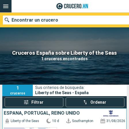
Encontrar un crucero
Nuestros destinos
Cruceros España sobre Liberty of the Seas
1 cruceros encontrados
Fecha de salida
Puertos
Compañías
1
Sus criterios de búsqueda:
Buscar
Liberty of the Seas - España
cruceros
Filtrar
Ordenar
ESPAÑA, PORTUGAL, REINO UNIDO
Liberty of the Seas
10 d
Southampton
31/08/2026