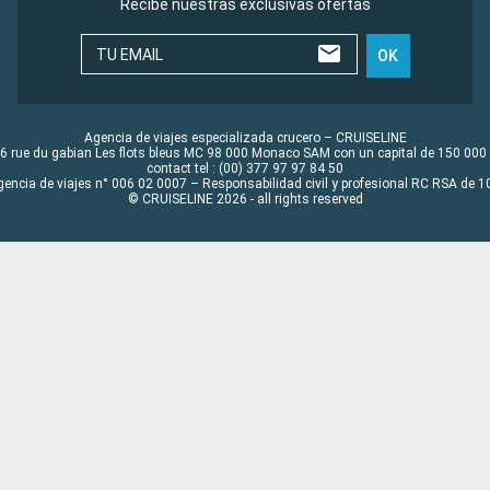
Recibe nuestras exclusivas ofertas
TU EMAIL
OK
Agencia de viajes especializada crucero – CRUISELINE
6 rue du gabian Les flots bleus MC 98 000 Monaco SAM con un capital de 150 000
contact tel : (00) 377 97 97 84 50
gencia de viajes n° 006 02 0007 – Responsabilidad civil y profesional RC RSA de
© CRUISELINE 2026 - all rights reserved