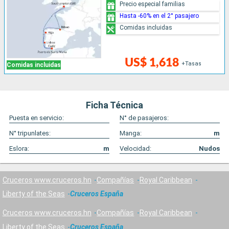
Precio especial familias
Hasta -60% en el 2° pasajero
Comidas incluidas
US$ 1,618
+Tasas
Comidas incluidas
Ficha Técnica
Puesta en servicio:
N° de pasajeros:
N° tripunlates:
Manga:
m
Eslora:
m
Velocidad:
Nudos
Cruceros www.cruceros.hn
Compañías
Royal Caribbean
Liberty of the Seas
Cruceros España
Cruceros www.cruceros.hn
Compañías
Royal Caribbean
Liberty of the Seas
Cruceros España