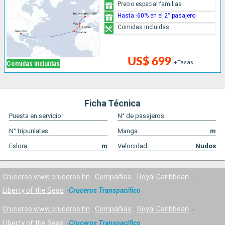
Precio especial familias
Hasta -60% en el 2° pasajero
Comidas incluidas
US$ 699
+Tasas
Comidas incluidas
Ficha Técnica
Puesta en servicio:
N° de pasajeros:
N° tripunlates:
Manga:
m
Eslora:
m
Velocidad:
Nudos
Cruceros www.cruceros.hn
Compañías
Royal Caribbean
Liberty of the Seas
Cruceros Transpacifico
Cruceros www.cruceros.hn
Compañías
Royal Caribbean
Liberty of the Seas
Cruceros Transpacifico