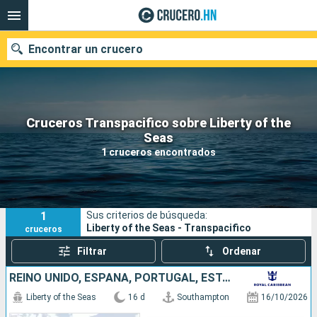
Encontrar un crucero
Cruceros Transpacifico sobre Liberty of the
Nuestros destinos
Seas
1 cruceros encontrados
Fecha de salida
Puertos
Compañías
1
Sus criterios de búsqueda:
Buscar
Liberty of the Seas - Transpacifico
cruceros
Filtrar
Ordenar
REINO UNIDO, ESPAÑA, PORTUGAL, ESTADOS UNIDOS
Liberty of the Seas
16 d
Southampton
16/10/2026