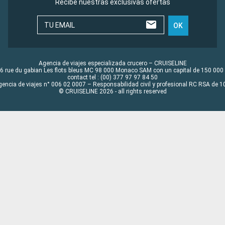
Recibe nuestras exclusivas ofertas
TU EMAIL
OK
Agencia de viajes especializada crucero – CRUISELINE
6 rue du gabian Les flots bleus MC 98 000 Monaco SAM con un capital de 150 000
contact tel : (00) 377 97 97 84 50
gencia de viajes n° 006 02 0007 – Responsabilidad civil y profesional RC RSA de
© CRUISELINE 2026 - all rights reserved