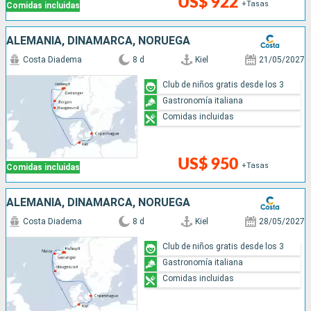
US$ 922
+Tasas
Comidas incluidas
ALEMANIA, DINAMARCA, NORUEGA
Costa Diadema
8 d
Kiel
21/05/2027
Club de niños gratis desde los 3
Gastronomía italiana
Comidas incluidas
US$ 950
+Tasas
Comidas incluidas
ALEMANIA, DINAMARCA, NORUEGA
Costa Diadema
8 d
Kiel
28/05/2027
Club de niños gratis desde los 3
Gastronomía italiana
Comidas incluidas