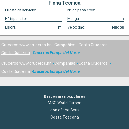
Ficha Técnica
Puesta en servicio:
N° de pasajeros:
N° tripunlates:
Manga:
m
Eslora:
m
Velocidad:
Nudos
Cruceros www.cruceros.hn
Compañías
Costa Cruceros
Costa Diadema
Cruceros Europa del Norte
Cruceros www.cruceros.hn
Compañías
Costa Cruceros
Costa Diadema
Cruceros Europa del Norte
Barcos más populares
MSC World Europa
Icon of the Seas
Costa Toscana