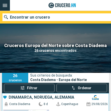
Encontrar un crucero
Nuestros destinos
Cruceros Europa del Norte sobre Costa Diadema
26 cruceros encontrados
Fecha de salida
Puertos
Compañías
26
Sus criterios de búsqueda:
Buscar
Costa Diadema - Europa del Norte
cruceros
Filtrar
Ordenar
DINAMARCA, NORUEGA, ALEMANIA
Costa Diadema
8 d
Copenhague
29/08/2026