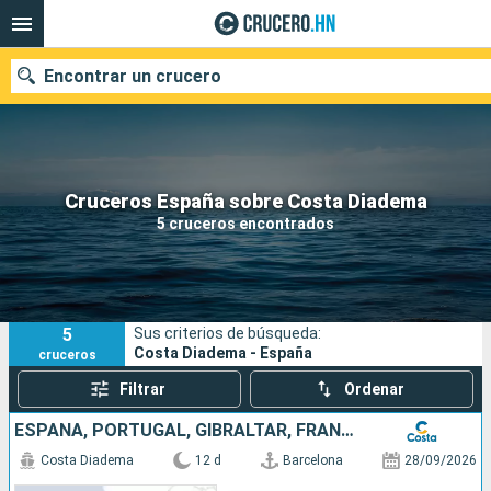
Encontrar un crucero
Nuestros destinos
Cruceros España sobre Costa Diadema
5 cruceros encontrados
Fecha de salida
Puertos
Compañías
5
Sus criterios de búsqueda:
Buscar
Costa Diadema - España
cruceros
Filtrar
Ordenar
ESPAÑA, PORTUGAL, GIBRALTAR, FRANCIA, ITALIA
Costa Diadema
12 d
Barcelona
28/09/2026