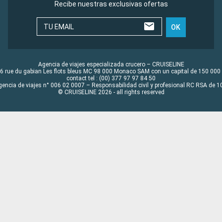
Recibe nuestras exclusivas ofertas
TU EMAIL
OK
Agencia de viajes especializada crucero – CRUISELINE
6 rue du gabian Les flots bleus MC 98 000 Monaco SAM con un capital de 150 000
contact tel : (00) 377 97 97 84 50
gencia de viajes n° 006 02 0007 – Responsabilidad civil y profesional RC RSA de
© CRUISELINE 2026 - all rights reserved