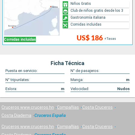
Niños Gratis
Club de niños gratis desde los 3
Gastronomía italiana
Comidas incluidas
US$ 186
+Tasas
Comidas incluidas
Ficha Técnica
Puesta en servicio:
N° de pasajeros:
N° tripunlates:
Manga:
m
Eslora:
m
Velocidad:
Nudos
Cruceros www.cruceros.hn
Compañías
Costa Cruceros
Costa Diadema
Cruceros España
Cruceros www.cruceros.hn
Compañías
Costa Cruceros
Costa Diadema
Cruceros España