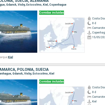
OLONIA, SUECIA, ALEMANIA
ague, Gdansk, Visby, Estocolmo, Kiel, Copenhague
Comidas incluidas
Costa Di
8 d
Camarote
Copenhag
15/05/20
arque:
Kiel
NAMARCA, POLONIA, SUECIA
openhague, Gdansk, Visby, Estocolmo, Kiel
Comidas incluidas
Costa Di
8 d
Camarote
Kiel