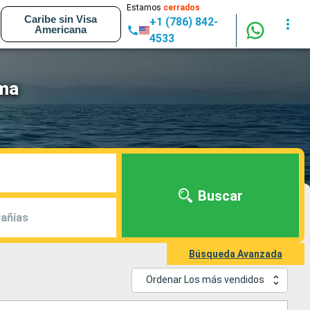
Estamos
cerrados
Caribe sin Visa
+1 (786) 842-
Americana
4533
ema
Buscar
añías
Búsqueda Avanzada
Ordenar Los más vendidos