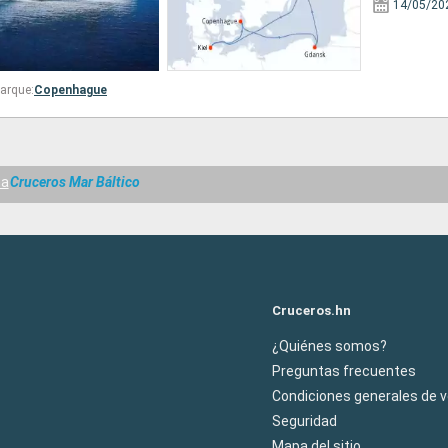
14/05/20
arque:
Copenhague
ma
Cruceros Mar Báltico
Cruceros.hn
¿Quiénes somos?
Preguntas frecuentes
Condiciones generales de 
Seguridad
Mapa del sitio