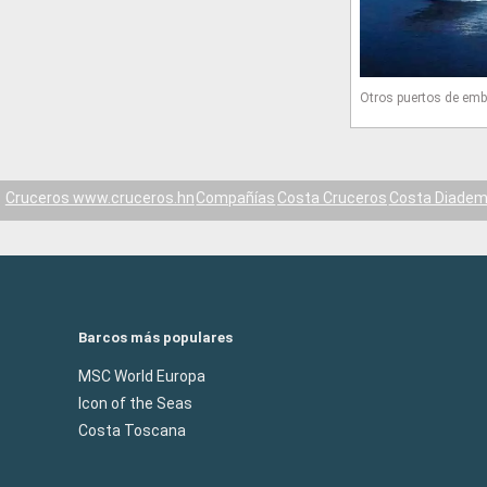
Otros puertos de emb
Cruceros www.cruceros.hn
Compañías
Costa Cruceros
Costa Diade
Barcos más populares
MSC World Europa
Icon of the Seas
Costa Toscana