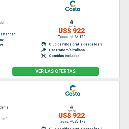
adema
desde
US$ 922
 estándar
Tasas: +US$ 179
ue
Club de niños gratis desde los 3
27
Gastronomía italiana
Comidas incluidas
VER LAS OFERTAS
adema
desde
US$ 922
 estándar
Tasas: +US$ 179
Club de niños gratis desde los 3