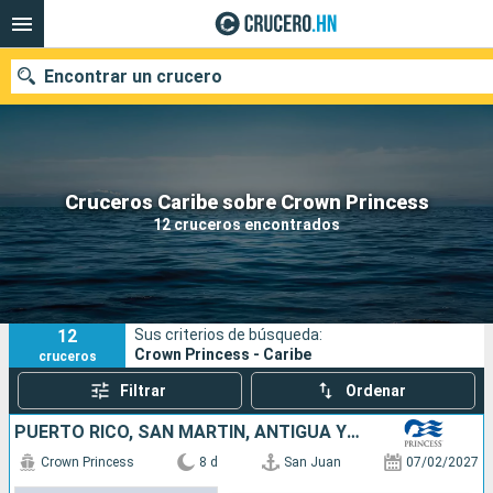
Encontrar un crucero
Nuestros destinos
Cruceros Caribe sobre Crown Princess
12 cruceros encontrados
Fecha de salida
Puertos
Compañías
12
Sus criterios de búsqueda:
Buscar
Crown Princess - Caribe
cruceros
Filtrar
Ordenar
PUERTO RICO, SAN MARTÍN, ANTIGUA Y BARBUDA, DOMINICA, BARBADOS
Crown Princess
8 d
San Juan
07/02/2027