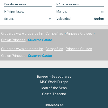
Puesta en servicio:
N° de pasajeros:
N° tripunlates:
Manga:
m
Eslora:
m
Velocidad:
Nudos
Cruceros www.cruceros.hn
Compañías
Princess Cruises
Crown Princess
Cruceros Caribe
Cruceros www.cruceros.hn
Compañías
Princess Cruises
Crown Princess
Cruceros Caribe
Barcos más populares
MSC World Europa
Icon of the Seas
Costa Toscana
Cruceros.hn