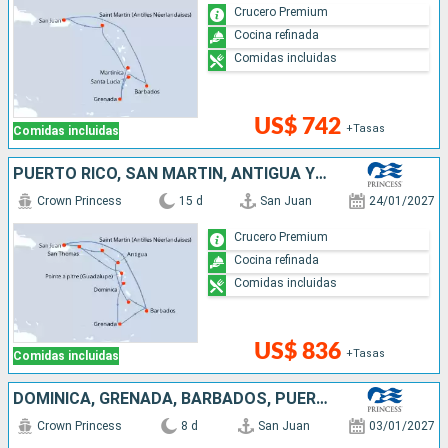
Crucero Premium
Cocina refinada
Comidas incluidas
US$ 742
+Tasas
Comidas incluidas
PUERTO RICO, SAN MARTÍN, ANTIGUA Y BARBUDA, SANTA LUCIA, DOMINICA, GRENADA, BARBADOS
Crown Princess
15 d
San Juan
24/01/2027
Crucero Premium
Cocina refinada
Comidas incluidas
US$ 836
+Tasas
Comidas incluidas
DOMINICA, GRENADA, BARBADOS, PUERTO RICO
Crown Princess
8 d
San Juan
03/01/2027