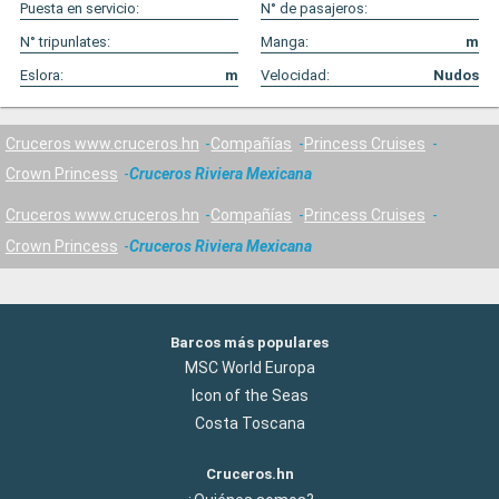
Puesta en servicio:
N° de pasajeros:
N° tripunlates:
Manga:
m
Eslora:
m
Velocidad:
Nudos
Cruceros www.cruceros.hn
Compañías
Princess Cruises
Crown Princess
Cruceros Riviera Mexicana
Cruceros www.cruceros.hn
Compañías
Princess Cruises
Crown Princess
Cruceros Riviera Mexicana
Barcos más populares
MSC World Europa
Icon of the Seas
Costa Toscana
Cruceros.hn