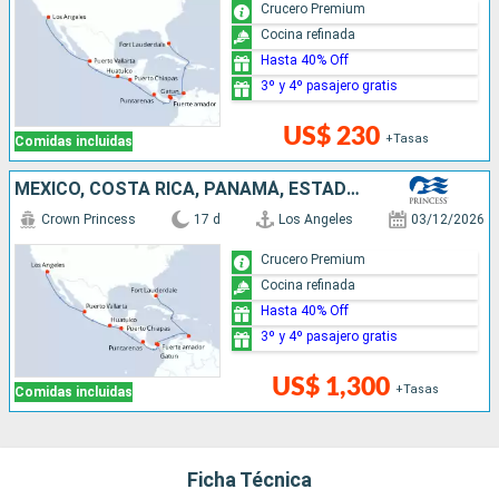
Crucero Premium
Cocina refinada
Hasta 40% Off
3º y 4º pasajero gratis
US$ 230
+Tasas
Comidas incluidas
MÉXICO, COSTA RICA, PANAMÁ, ESTADOS UNIDOS
Crown Princess
17 d
Los Angeles
03/12/2026
Crucero Premium
Cocina refinada
Hasta 40% Off
3º y 4º pasajero gratis
US$ 1,300
+Tasas
Comidas incluidas
Ficha Técnica