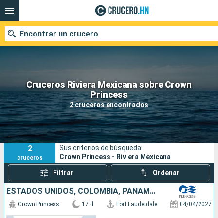
Encontrar un crucero
Cruceros Riviera Mexicana sobre Crown
Nuestros destinos
Princess
2 cruceros encontrados
Fecha de salida
Puertos
Compañías
2
Sus criterios de búsqueda:
Buscar
Crown Princess - Riviera Mexicana
cruceros
Filtrar
Ordenar
ESTADOS UNIDOS, COLOMBIA, PANAMÁ, COSTA RICA, MÉXICO
Crown Princess
17 d
Fort Lauderdale
04/04/2027