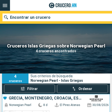
Encontrar un crucero
Nuestros destinos
Cruceros Islas Griegas sobre Norwegian Pearl
4 cruceros encontrados
Fecha de salida
Puertos
Compañías
4
Sus criterios de búsqueda:
Buscar
Norwegian Pearl - Islas Griegas
cruceros
Filtrar
Ordenar
GRECIA, MONTENEGRO, CROACIA, ESLOVENIA, ITALIA
Norwegian Pearl
8 d
El Pireo Atenas
30/08/2026