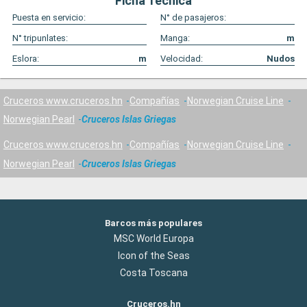
Ficha Técnica
Puesta en servicio:
N° de pasajeros:
N° tripunlates:
Manga:
m
Eslora:
m
Velocidad:
Nudos
Cruceros www.cruceros.hn
Compañías
Norwegian Cruise Line
Norwegian Pearl
Cruceros Islas Griegas
Cruceros www.cruceros.hn
Compañías
Norwegian Cruise Line
Norwegian Pearl
Cruceros Islas Griegas
Barcos más populares
MSC World Europa
Icon of the Seas
Costa Toscana
Cruceros.hn