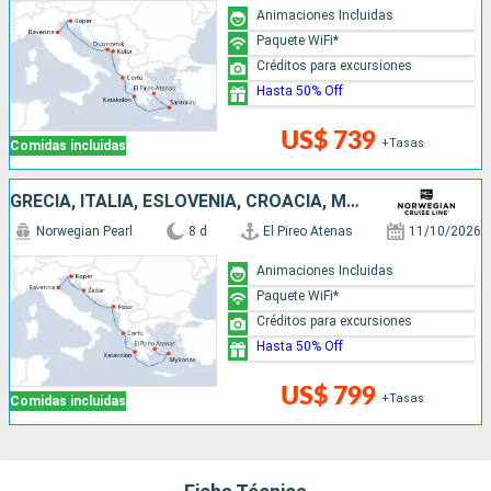
Animaciones Incluidas
Paquete WiFi*
Créditos para excursiones
Hasta 50% Off
US$ 739
+Tasas
Comidas incluidas
GRECIA, ITALIA, ESLOVENIA, CROACIA, MONTENEGRO
Norwegian Pearl
8 d
El Pireo Atenas
11/10/2026
Animaciones Incluidas
Paquete WiFi*
Créditos para excursiones
Hasta 50% Off
US$ 799
+Tasas
Comidas incluidas