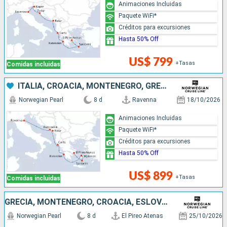
Animaciones Incluidas
Paquete WiFi*
Créditos para excursiones
Hasta 50% Off
US$ 799
+Tasas
Comidas incluidas
ITALIA, CROACIA, MONTENEGRO, GRECIA
Norwegian Pearl
8 d
Ravenna
18/10/2026
Animaciones Incluidas
Paquete WiFi*
Créditos para excursiones
Hasta 50% Off
US$ 899
+Tasas
Comidas incluidas
GRECIA, MONTENEGRO, CROACIA, ESLOVENIA, ITALIA
Norwegian Pearl
8 d
El Pireo Atenas
25/10/2026