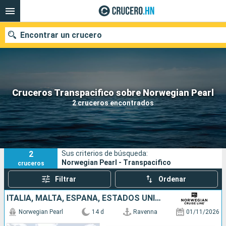
Encontrar un crucero
Nuestros destinos
Cruceros Transpacifico sobre Norwegian Pearl
2 cruceros encontrados
Fecha de salida
Puertos
Compañías
2
Sus criterios de búsqueda:
Buscar
Norwegian Pearl - Transpacifico
cruceros
Filtrar
Ordenar
ITALIA, MALTA, ESPAÑA, ESTADOS UNIDOS
Norwegian Pearl
14 d
Ravenna
01/11/2026