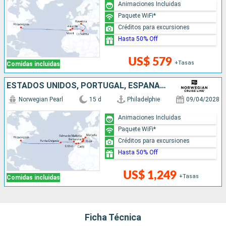
Animaciones Incluidas
Paquete WiFi*
Créditos para excursiones
Hasta 50% Off
US$ 579
+Tasas
Comidas incluidas
ESTADOS UNIDOS, PORTUGAL, ESPAÑA, FRANCIA
Norwegian Pearl
15 d
Philadelphie
09/04/2028
Animaciones Incluidas
Paquete WiFi*
Créditos para excursiones
Hasta 50% Off
US$ 1,249
+Tasas
Comidas incluidas
Ficha Técnica