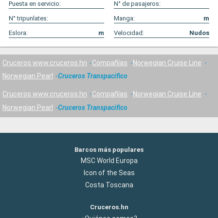
Puesta en servicio:
N° de pasajeros:
N° tripunlates:
Manga:
m
Eslora:
m
Velocidad:
Nudos
Cruceros www.cruceros.hn
Compañías
Norwegian Cruise Line
Norwegian Pearl
Cruceros Transpacifico
Cruceros www.cruceros.hn
Compañías
Norwegian Cruise Line
Norwegian Pearl
Cruceros Transpacifico
Barcos más populares
MSC World Europa
Icon of the Seas
Costa Toscana
Cruceros.hn