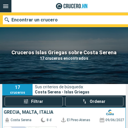
Encontrar un crucero
Nuestros destinos
Cruceros Islas Griegas sobre Costa Serena
17 cruceros encontrados
Fecha de salida
Puertos
Compañías
17
Sus criterios de búsqueda:
Buscar
Costa Serena - Islas Griegas
cruceros
Filtrar
Ordenar
GRECIA, MALTA, ITALIA
Costa Serena
8 d
El Pireo Atenas
09/06/2027