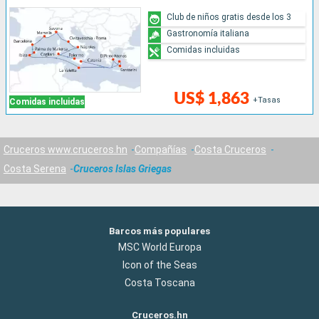
Club de niños gratis desde los 3
Gastronomía italiana
Comidas incluidas
US$ 1,863
+Tasas
Comidas incluidas
Cruceros www.cruceros.hn
Compañías
Costa Cruceros
Costa Serena
Cruceros Islas Griegas
Barcos más populares
MSC World Europa
Icon of the Seas
Costa Toscana
Cruceros.hn