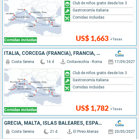
Club de niños gratis desde los 3
Gastronomía italiana
Comidas incluidas
US$ 1,663
+Tasas
Comidas incluidas
ITALIA, CÓRCEGA (FRANCIA), FRANCIA, ESPAÑA, ISLAS BALEARES, MALTA, GRECIA
Costa Serena
16 d
Civitavecchia - Roma
17/09/2027
Club de niños gratis desde los 3
Gastronomía italiana
Comidas incluidas
US$ 1,782
+Tasas
Comidas incluidas
GRECIA, MALTA, ISLAS BALEARES, ESPAÑA, FRANCIA, ITALIA
Costa Serena
21 d
El Pireo Atenas
20/05/2027