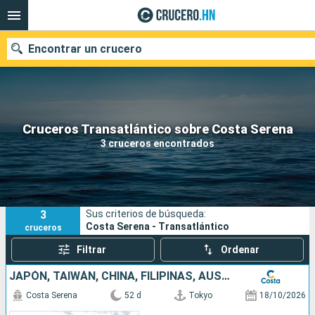
Encontrar un crucero
Nuestros destinos
Cruceros Transatlántico sobre Costa Serena
3 cruceros encontrados
Fecha de salida
Puertos
Compañías
3
Sus criterios de búsqueda:
Buscar
Costa Serena - Transatlántico
cruceros
Filtrar
Ordenar
JAPÓN, TAIWÁN, CHINA, FILIPINAS, AUSTRALIA, HAWÁI, FIJI, TONGA, POLINESIA, CHILE
Costa Serena
52 d
Tokyo
18/10/2026