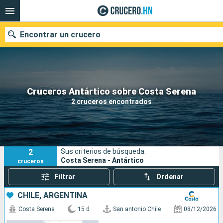
Encontrar un crucero
Nuestros destinos
Cruceros Antártico sobre Costa Serena
2 cruceros encontrados
Fecha de salida
Puertos
Compañías
2
Sus criterios de búsqueda:
Buscar
Costa Serena - Antártico
cruceros
Filtrar
Ordenar
CHILE, ARGENTINA
Costa Serena
15 d
San antonio Chile
08/12/2026