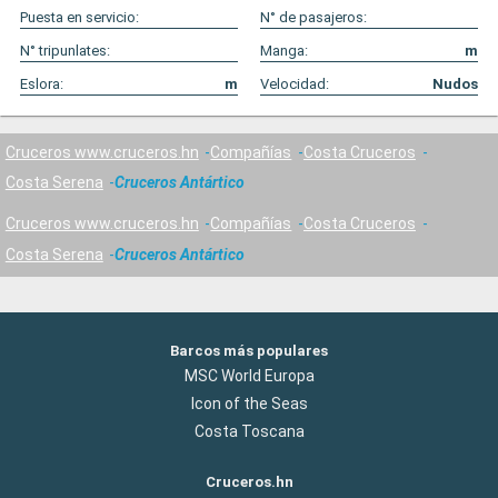
Puesta en servicio:
N° de pasajeros:
N° tripunlates:
Manga:
m
Eslora:
m
Velocidad:
Nudos
Cruceros www.cruceros.hn
Compañías
Costa Cruceros
Costa Serena
Cruceros Antártico
Cruceros www.cruceros.hn
Compañías
Costa Cruceros
Costa Serena
Cruceros Antártico
Barcos más populares
MSC World Europa
Icon of the Seas
Costa Toscana
Cruceros.hn