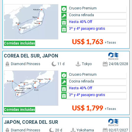
Crucero Premium
Cocina refinada
Hasta 40% Off
3º y 4º pasajero gratis
US$ 1,763
+Tasas
Comidas incluidas
COREA DEL SUR, JAPÓN
Diamond Princess
11 d
Tokyo
24/08/2028
Crucero Premium
Cocina refinada
Hasta 40% Off
3º y 4º pasajero gratis
US$ 1,799
+Tasas
Comidas incluidas
JAPÓN, COREA DEL SUR
Diamond Princess
20 d
Yokohama
02/07/2027