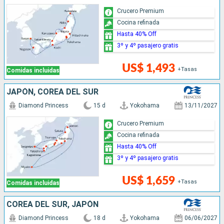
Crucero Premium
Cocina refinada
Hasta 40% Off
3º y 4º pasajero gratis
US$ 1,493
+Tasas
Comidas incluidas
JAPÓN, COREA DEL SUR
Diamond Princess
15 d
Yokohama
13/11/2027
Crucero Premium
Cocina refinada
Hasta 40% Off
3º y 4º pasajero gratis
US$ 1,659
+Tasas
Comidas incluidas
COREA DEL SUR, JAPÓN
Diamond Princess
18 d
Yokohama
06/06/2027