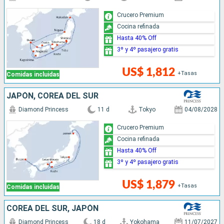
Crucero Premium
Cocina refinada
Hasta 40% Off
3º y 4º pasajero gratis
US$ 1,812
+Tasas
Comidas incluidas
JAPÓN, COREA DEL SUR
Diamond Princess
11 d
Tokyo
04/08/2028
Crucero Premium
Cocina refinada
Hasta 40% Off
3º y 4º pasajero gratis
US$ 1,879
+Tasas
Comidas incluidas
COREA DEL SUR, JAPÓN
Diamond Princess
18 d
Yokohama
11/07/2027