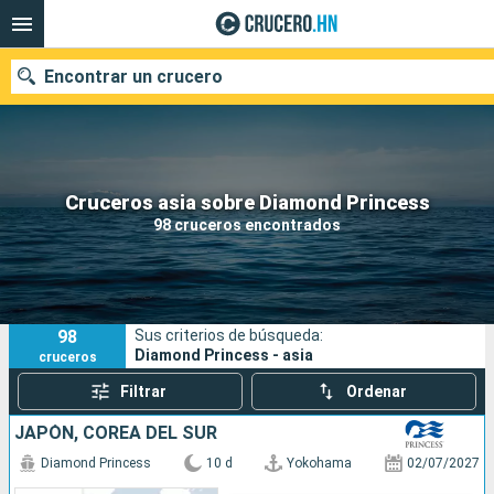
Encontrar un crucero
Nuestros destinos
Cruceros asia sobre Diamond Princess
98 cruceros encontrados
Fecha de salida
Puertos
Compañías
98
Sus criterios de búsqueda:
Buscar
Diamond Princess - asia
cruceros
Filtrar
Ordenar
JAPÓN, COREA DEL SUR
Diamond Princess
10 d
Yokohama
02/07/2027