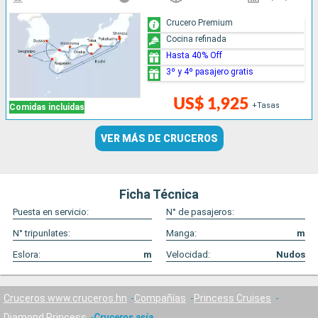
Crucero Premium
Cocina refinada
Hasta 40% Off
3º y 4º pasajero gratis
US$ 1,925
+Tasas
Comidas incluidas
VER MÁS DE CRUCEROS
Ficha Técnica
Puesta en servicio:
N° de pasajeros:
N° tripunlates:
Manga:
m
Eslora:
m
Velocidad:
Nudos
Cruceros www.cruceros.hn
Compañías
Princess Cruises
Diamond Princess
Cruceros asia