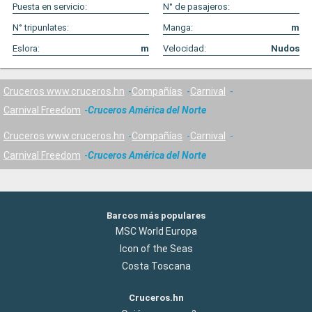
Puesta en servicio:
N° de pasajeros:
N° tripunlates:
Manga:
m
Eslora:
m
Velocidad:
Nudos
Cruceros www.cruceros.hn
Compañías
Carnival
Carnival Freedom
Cruceros América del Norte
Cruceros www.cruceros.hn
Compañías
Carnival
Carnival Freedom
Cruceros América del Norte
Barcos más populares
MSC World Europa
Icon of the Seas
Costa Toscana
Cruceros.hn