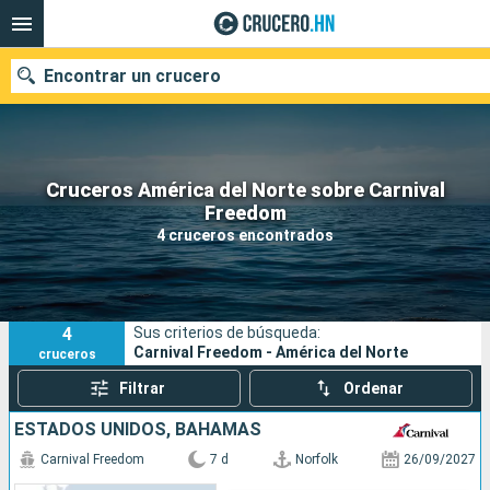
Encontrar un crucero
Cruceros América del Norte sobre Carnival
Nuestros destinos
Freedom
4 cruceros encontrados
Fecha de salida
Puertos
Compañías
4
Sus criterios de búsqueda:
Buscar
Carnival Freedom - América del Norte
cruceros
Filtrar
Ordenar
ESTADOS UNIDOS, BAHAMAS
Carnival Freedom
7 d
Norfolk
26/09/2027