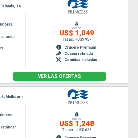
Itinerario : Sidney, Melbourne, Hobart, Fjordland, Dunedin, Christchurch, Wellington, Napier, Bay of islands, Tauranga, Auckland
princess
desde
US$ 1,049
 estándar
Tasas: +US$ 957
Crucero Premium
27
Cocina refinada
Comidas incluidas
VER LAS OFERTAS
Itinerario : Auckland, Bay of islands, Tauranga, Wellington, Christchurch, Dunedin, Fjordland, Hobart, Melbourne, Sidney
princess
desde
US$ 1,248
 estándar
Tasas: +US$ 836
Crucero Premium