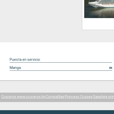
Puesta en servicio:
Manga:
m
Cruceros www.cruceros.hn
Compañías
Princess Cruises
Sapphire pri