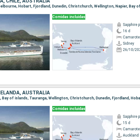
, CHILE, AUSTRALIA
Comidas incluidas
Sapphire 
16 d
Camarote
Sidney
26/10/20
ZELANDA, AUSTRALIA
Comidas incluidas
Sapphire 
15 d
Camarote
Auckland