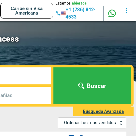
Estamos
abiertos
Caribe sin Visa
+1 (786) 842-
Americana
4533
ncess
Buscar
añías
Búsqueda Avanzada
Ordenar Los más vendidos