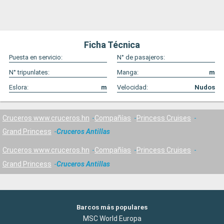
Ficha Técnica
Puesta en servicio:
N° de pasajeros:
N° tripunlates:
Manga:
m
Eslora:
m
Velocidad:
Nudos
Cruceros www.cruceros.hn
Compañías
Princess Cruises
Grand Princess
Cruceros Antillas
Cruceros www.cruceros.hn
Compañías
Princess Cruises
Grand Princess
Cruceros Antillas
Barcos más populares
MSC World Europa