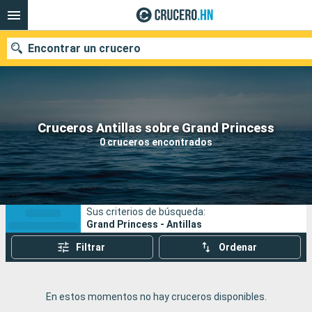
Encontrar un crucero
Nuestros destinos
Cruceros Antillas sobre Grand Princess
0 cruceros encontrados
Fecha de salida
Puertos
Compañías
Sus criterios de búsqueda:
Buscar
Grand Princess - Antillas
Filtrar
Ordenar
En estos momentos no hay cruceros disponibles.