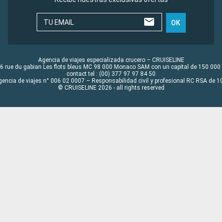
TU EMAIL
OK
Agencia de viajes especializada crucero – CRUISELINE
6 rue du gabian Les flots bleus MC 98 000 Monaco SAM con un capital de 150 000
contact tel : (00) 377 97 97 84 50
gencia de viajes n° 006 02 0007 – Responsabilidad civil y profesional RC RSA de
© CRUISELINE 2026 - all rights reserved