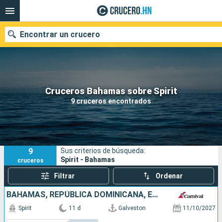
Encontrar un crucero
Nuestros destinos
Cruceros Bahamas sobre Spirit
9 cruceros encontrados
Fecha de salida
Puertos
Compañías
9
Sus criterios de búsqueda:
Buscar
Spirit - Bahamas
cruceros
Filtrar
Ordenar
BAHAMAS, REPÚBLICA DOMINICANA, ESTADOS UNIDOS
Spirit
11 d
Galveston
11/10/2027