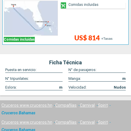
Comidas incluidas
US$ 814
+Tasas
Comidas incluidas
Ficha Técnica
Puesta en servicio:
N° de pasajeros:
N° tripunlates:
Manga:
m
Eslora:
m
Velocidad:
Nudos
Cruceros www.cruceros.hn
Compañías
Carnival
Spirit
Cruceros Bahamas
Cruceros www.cruceros.hn
Compañías
Carnival
Spirit
Cruceros Bahamas