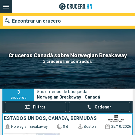
Encontrar un crucero
Nuestros destinos
Cruceros Canadá sobre Norwegian Breakaway
3 cruceros encontrados
Fecha de salida
Puertos
Compañías
3
Sus criterios de búsqueda:
Buscar
Norwegian Breakaway - Canadá
cruceros
Filtrar
Ordenar
ESTADOS UNIDOS, CANADÁ, BERMUDAS
Norwegian Breakaway
8 d
Boston
25/10/2026