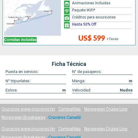
Animaciones Incluidas
Paquete WiFi*
Créditos para excursiones
Hasta 50% Off
US$ 599
+Tasas
Comidas incluidas
Ficha Técnica
Puesta en servicio:
N° de pasajeros:
N° tripunlates:
Manga:
m
Eslora:
m
Velocidad:
Nudos
Cruceros www.cruceros.hn
Compañías
Norwegian Cruise Line
Norwegian Breakaway
Cruceros Canadá
Cruceros www.cruceros.hn
Compañías
Norwegian Cruise Line
Norwegian Breakaway
Cruceros Canadá