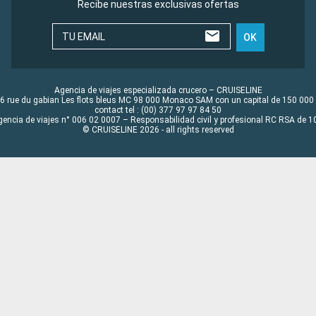
Recibe nuestras exclusivas ofertas
TU EMAIL
OK
Agencia de viajes especializada crucero – CRUISELINE
6 rue du gabian Les flots bleus MC 98 000 Monaco SAM con un capital de 150 000
contact tel : (00) 377 97 97 84 50
gencia de viajes n° 006 02 0007 – Responsabilidad civil y profesional RC RSA de
© CRUISELINE 2026 - all rights reserved