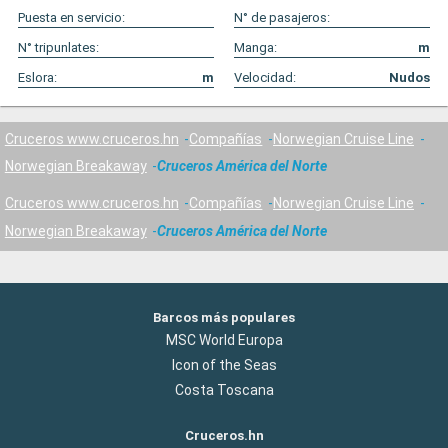
Puesta en servicio:
N° de pasajeros:
N° tripunlates:
Manga:
m
Eslora:
m
Velocidad:
Nudos
Cruceros www.cruceros.hn
Compañías
Norwegian Cruise Line
Norwegian Breakaway
Cruceros América del Norte
Cruceros www.cruceros.hn
Compañías
Norwegian Cruise Line
Norwegian Breakaway
Cruceros América del Norte
Barcos más populares
MSC World Europa
Icon of the Seas
Costa Toscana
Cruceros.hn