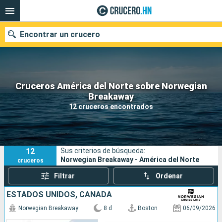
Encontrar un crucero
Cruceros América del Norte sobre Norwegian
Nuestros destinos
Breakaway
12 cruceros encontrados
Fecha de salida
Puertos
Compañías
12
Sus criterios de búsqueda:
Buscar
Norwegian Breakaway - América del Norte
cruceros
Filtrar
Ordenar
ESTADOS UNIDOS, CANADÁ
Norwegian Breakaway
8 d
Boston
06/09/2026