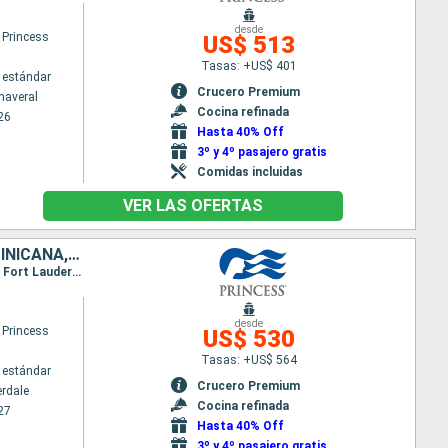
desde
 Princess
US$ 513
Tasas: +US$ 401
 estándar
Crucero Premium
naveral
Cocina refinada
26
Hasta 40% Off
3º y 4º pasajero gratis
Comidas incluidas
VER LAS OFERTAS
ISLAS CAIMÁN, JAMAICA, COSTA RICA, PANAMÁ, ARUBA, REPÚBLICA DOMINICANA, ESTADOS UNIDOS
Itinerario : Fort Lauderdale, Gran Caiman, Ocho Rios, Limon, Colón - Panama, Aruba, Amber Cove, Fort Lauderdale
desde
 Princess
US$ 530
Tasas: +US$ 564
 estándar
Crucero Premium
erdale
Cocina refinada
27
Hasta 40% Off
3º y 4º pasajero gratis