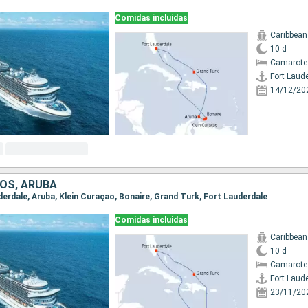
Comidas incluidas
Caribbean
10 d
Camarote
Fort Laud
14/12/20
OS, ARUBA
uderdale, Aruba, Klein Curaçao, Bonaire, Grand Turk, Fort Lauderdale
Comidas incluidas
Caribbean
10 d
Camarote
Fort Laud
23/11/20