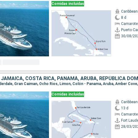
Comidas incluidas
Caribbean
8 d
Camarote
Puerto Ca
30/08/20
Comidas incluidas
Caribbean
13 d
Camarote
Fort Laud
28/03/20