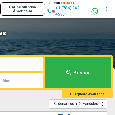
Estamos
cerrados
Caribe sin Visa
+1 (786) 842-
Americana
4533
ss
Buscar
añías
Búsqueda Avanzada
Ordenar Los más vendidos