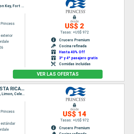
Itinerario : Fort Lauderdale, Aruba, Cartagena de Indias, Gatun, Colón - Panama, Limon, Celebration Key, Fort Lauderdale
desde
 Princess
US$ 2
Tasas: +US$ 972
exterior
Crucero Premium
erdale
Cocina refinada
26
Hasta 40% Off
3º y 4º pasajero gratis
Comidas incluidas
VER LAS OFERTAS
ESTADOS UNIDOS, ISLAS CAIMÁN, REINO UNIDO, COLOMBIA, PANAMÁ, COSTA RICA, BAHAMAS
Itinerario : Fort Lauderdale, Gran Caiman, Falmouth, Cartagena de Indias, Gatun, Colón - Panama, Limon, Celebration Key, Fort Lauderdale
desde
 Princess
US$ 14
Tasas: +US$ 972
 estándar
Crucero Premium
erdale
Cocina refinada