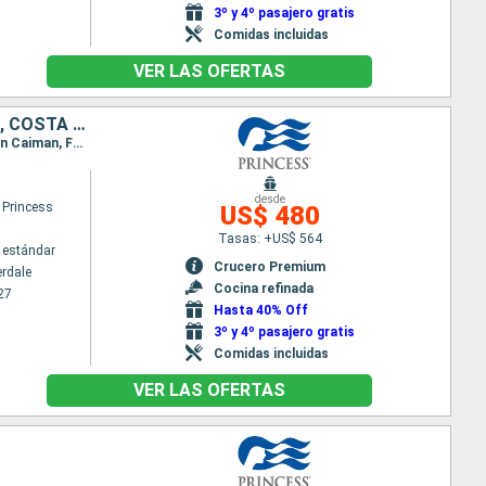
3º y 4º pasajero gratis
Comidas incluidas
VER LAS OFERTAS
ESTADOS UNIDOS, REPÚBLICA DOMINICANA, ARUBA, COLOMBIA, PANAMÁ, COSTA RICA, ISLAS CAIMÁN
Itinerario : Fort Lauderdale, Amber Cove, Aruba, Cartagena de Indias, Colón - Panama, Limon, Gran Caiman, Fort Lauderdale
desde
 Princess
US$ 480
Tasas: +US$ 564
 estándar
Crucero Premium
erdale
Cocina refinada
27
Hasta 40% Off
3º y 4º pasajero gratis
Comidas incluidas
VER LAS OFERTAS