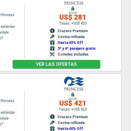
desde
 Princess
US$ 281
Tasas: +US$ 423
 estándar
Crucero Premium
erdale
Cocina refinada
27
Hasta 40% Off
3º y 4º pasajero gratis
Comidas incluidas
VER LAS OFERTAS
desde
 Princess
US$ 421
Tasas: +US$ 423
 estándar
Crucero Premium
erdale
Cocina refinada
27
Hasta 40% Off