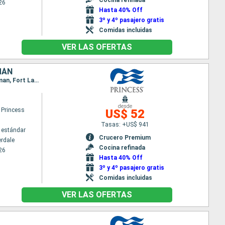
26
Hasta 40% Off
3º y 4º pasajero gratis
Comidas incluidas
VER LAS OFERTAS
MÁN
Itinerario : Fort Lauderdale, Aruba, Cartagena de Indias, Gatun, Colón - Panama, Limon, Gran Caiman, Fort Lauderdale
desde
 Princess
US$ 52
Tasas: +US$ 941
 estándar
Crucero Premium
erdale
Cocina refinada
26
Hasta 40% Off
3º y 4º pasajero gratis
Comidas incluidas
VER LAS OFERTAS