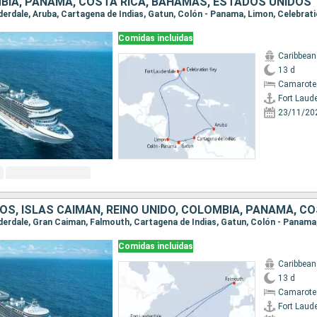
BIA, PANAMÁ, COSTA RICA, BAHAMAS, ESTADOS UNIDOS
Comidas incluidas
Caribbean
13 d
Camarote 
Fort Laud
23/11/20
Comidas incluidas
Caribbean
13 d
Camarote
Fort Laud