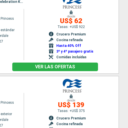
Itinerario : Fort Lauderdale, Klein Curaçao, Cartagena de Indias, Gatun, Colón - Panama, Limon, Celebration Key, Fort Lauderdale
desde
 Princess
US$ 62
Tasas: +US$ 922
 estándar
Crucero Premium
erdale
Cocina refinada
27
Hasta 40% Off
3º y 4º pasajero gratis
Comidas incluidas
VER LAS OFERTAS
desde
 Princess
US$ 139
Tasas: +US$ 375
exterior
Crucero Premium
erdale
Cocina refinada
27