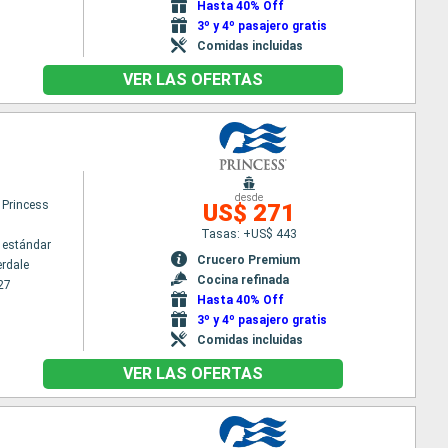
Hasta 40% Off
3º y 4º pasajero gratis
Comidas incluidas
VER LAS OFERTAS
desde
 Princess
US$ 271
Tasas: +US$ 443
 estándar
Crucero Premium
erdale
Cocina refinada
27
Hasta 40% Off
3º y 4º pasajero gratis
Comidas incluidas
VER LAS OFERTAS