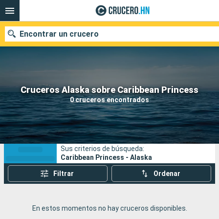
Encontrar un crucero
Nuestros destinos
Cruceros Alaska sobre Caribbean Princess
0 cruceros encontrados
Fecha de salida
Puertos
Compañías
Sus criterios de búsqueda:
Buscar
Caribbean Princess - Alaska
Filtrar
Ordenar
En estos momentos no hay cruceros disponibles.