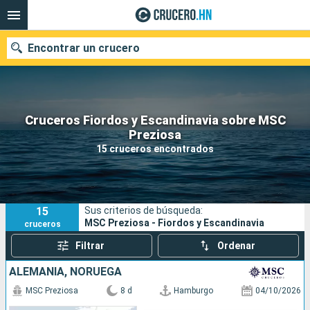
Encontrar un crucero
Cruceros Fiordos y Escandinavia sobre MSC
Nuestros destinos
Preziosa
15 cruceros encontrados
Fecha de salida
Puertos
Compañías
15
Sus criterios de búsqueda:
Buscar
MSC Preziosa - Fiordos y Escandinavia
cruceros
Filtrar
Ordenar
ALEMANIA, NORUEGA
MSC Preziosa
8 d
Hamburgo
04/10/2026