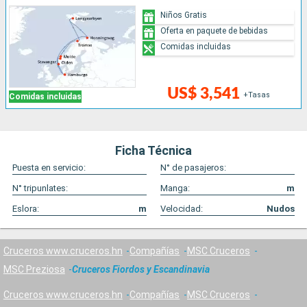
Niños Gratis
Oferta en paquete de bebidas
Comidas incluidas
US$ 3,541
+Tasas
Comidas incluidas
Ficha Técnica
Puesta en servicio:
N° de pasajeros:
N° tripunlates:
Manga:
m
Eslora:
m
Velocidad:
Nudos
Cruceros www.cruceros.hn
Compañías
MSC Cruceros
MSC Preziosa
Cruceros Fiordos y Escandinavia
Cruceros www.cruceros.hn
Compañías
MSC Cruceros