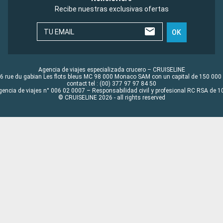
Recibe nuestras exclusivas ofertas
TU EMAIL
OK
Agencia de viajes especializada crucero – CRUISELINE
6 rue du gabian Les flots bleus MC 98 000 Monaco SAM con un capital de 150 000
contact tel : (00) 377 97 97 84 50
gencia de viajes n° 006 02 0007 – Responsabilidad civil y profesional RC RSA de
© CRUISELINE 2026 - all rights reserved