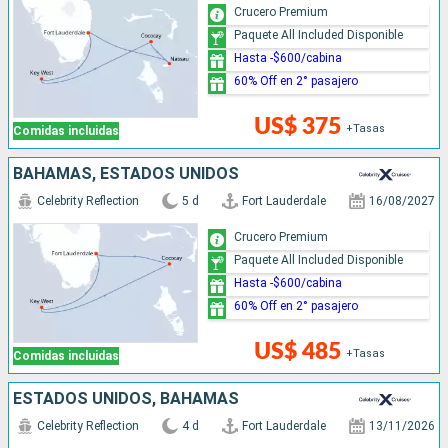
Crucero Premium
Paquete All Included Disponible
Hasta -$600/cabina
60% Off en 2° pasajero
US$ 375
+Tasas
Comidas incluidas
BAHAMAS, ESTADOS UNIDOS
Celebrity Reflection
5 d
Fort Lauderdale
16/08/2027
Crucero Premium
Paquete All Included Disponible
Hasta -$600/cabina
60% Off en 2° pasajero
US$ 485
+Tasas
Comidas incluidas
ESTADOS UNIDOS, BAHAMAS
Celebrity Reflection
4 d
Fort Lauderdale
13/11/2026