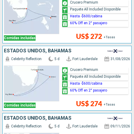
Crucero Premium
Paquete All Included Disponible
Hasta -$600/cabina
60% Off en 2° pasajero
US$ 272
+Tasas
Comidas incluidas
ESTADOS UNIDOS, BAHAMAS
Celebrity Reflection
5 d
Fort Lauderdale
31/08/2026
Crucero Premium
Paquete All Included Disponible
Hasta -$600/cabina
60% Off en 2° pasajero
US$ 274
+Tasas
Comidas incluidas
ESTADOS UNIDOS, BAHAMAS
Celebrity Reflection
5 d
Fort Lauderdale
09/11/2026