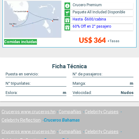
Crucero Premium
Paquete All Included Disponible
Hasta -$600/cabina
60% Off en 2° pasajero
US$ 364
+Tasas
Comidas incluidas
Ficha Técnica
Puesta en servicio:
N° de pasajeros:
N° tripunlates:
Manga:
m
Eslora:
m
Velocidad:
Nudos
Cruceros www.cruceros.hn
Compañías
Celebrity Cruises
Celebrity Reflection
Cruceros Bahamas
Cruceros www.cruceros.hn
Compañías
Celebrity Cruises