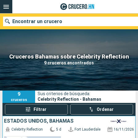
Encontrar un crucero
Nuestros destinos
Cruceros Bahamas sobre Celebrity Reflection
9 cruceros encontrados
Fecha de salida
Puertos
Compañías
9
Sus criterios de búsqueda:
Buscar
Celebrity Reflection - Bahamas
cruceros
Filtrar
Ordenar
ESTADOS UNIDOS, BAHAMAS
Celebrity Reflection
5 d
Fort Lauderdale
16/11/2026