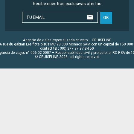
Recibe nuestras exclusivas ofertas
TU EMAIL
OK
Agencia de viajes especializada crucero – CRUISELINE
6 rue du gabian Les flots bleus MC 98 000 Monaco SAM con un capital de 150 000
contact tel : (00) 377 97 97 84 50
gencia de viajes n° 006 02 0007 – Responsabilidad civil y profesional RC RSA de
© CRUISELINE 2026 - all rights reserved